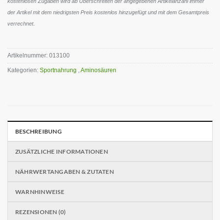
kostenlosen Zugaben wird ab Überschreiten der angegebenen Artikelanzahl immer
der Artikel mit dem niedrigsten Preis kostenlos hinzugefügt und mit dem Gesamtpreis
verrechnet.
Artikelnummer:
013100
Kategorien:
Sportnahrung
,
Aminosäuren
BESCHREIBUNG
ZUSÄTZLICHE INFORMATIONEN
NÄHRWERTANGABEN & ZUTATEN
WARNHINWEISE
REZENSIONEN (0)