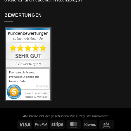
0 Kalorien und Fettgehalt in Kochsprays?
BEWERTUNGEN
Alle Preise inkl. der gesetzlichen MwSt. zzgl. Versandkosten
Visa
PayPal
Stripe
MasterCard
Klarna
Eps