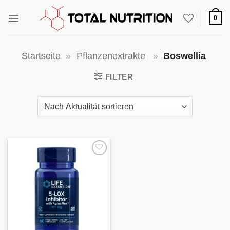
Zum
Inhalt
0
springen
Startseite
»
Pflanzenextrakte
»
Boswellia
FILTER
Auf die
Wunschliste