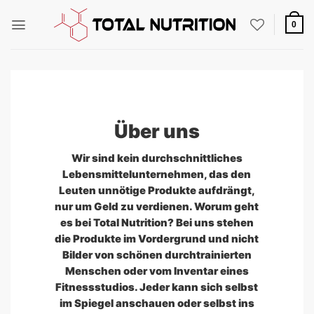
Zum
Inhalt
0
springen
Über uns
Wir sind kein durchschnittliches
Lebensmittelunternehmen, das den
Leuten unnötige Produkte aufdrängt,
nur um Geld zu verdienen. Worum geht
es bei Total Nutrition? Bei uns stehen
die Produkte im Vordergrund und nicht
Bilder von schönen durchtrainierten
Menschen oder vom Inventar eines
Fitnessstudios. Jeder kann sich selbst
im Spiegel anschauen oder selbst ins