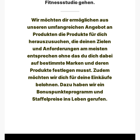
Fitnessstudio gehen.
Wir möchten dir ermöglichen aus
unseren umfangreichen Angebot an
Produkten die Produkte für dich
herauszusuchen, die deinen Zielen
und Anforderungen am meisten
entsprechen ohne das du dich dabei
auf bestimmte Marken und deren
Produkte festlegen musst. Zudem
möchten wir dich für deine Einkäufe
belohnen. Dazu haben wir ein
Bonuspunkteprogramm und
Staffelpreise ins Leben gerufen.