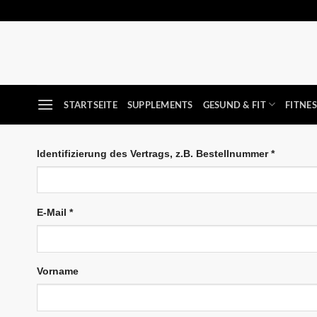
Zum
Inhalt
springen
STARTSEITE
SUPPLEMENTS
GESUND & FIT
FITNE
Identifizierung des Vertrags, z.B. Bestellnummer
*
E-Mail
*
E-
Vorname
Mail
(wiederholen)
*