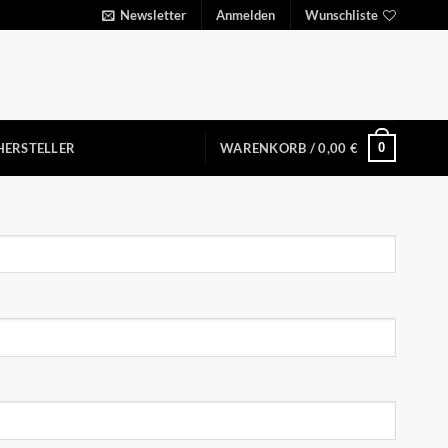
Newsletter
Anmelden
Wunschliste
0
HERSTELLER
WARENKORB /
0,00
€