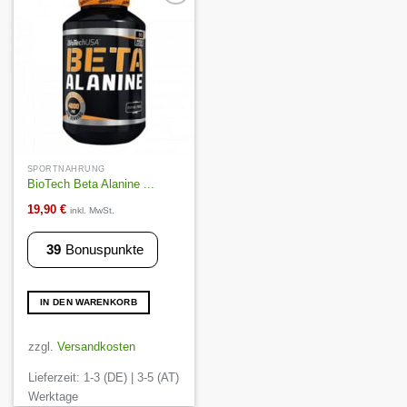
Auf die
Wunschliste
SPORTNAHRUNG
BioTech Beta Alanine ...
19,90
€
inkl. MwSt.
39
Bonuspunkte
IN DEN WARENKORB
zzgl.
Versandkosten
Lieferzeit:
1-3 (DE) | 3-5 (AT)
Werktage