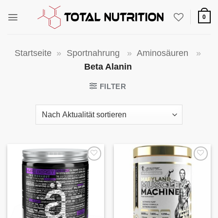
Zum
Inhalt
0
springen
Startseite
»
Sportnahrung
»
Aminosäuren
»
Beta Alanin
FILTER
Auf die
Auf die
Wunschliste
Wunschliste