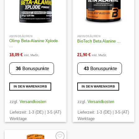
Produktseite
Produktseite
gewählt
gewählt
werden
werden
AMINOSÄUREN
AMINOSÄUREN
Olimp Beta-Alanine Xplode
BioTech Beta Alanine ...
...
18,09
€
21,90
€
inkl. MwSt.
inkl. MwSt.
36
Bonuspunkte
43
Bonuspunkte
IN DEN WARENKORB
IN DEN WARENKORB
zzgl.
Versandkosten
zzgl.
Versandkosten
Lieferzeit:
1-3 (DE) | 3-5 (AT)
Lieferzeit:
1-3 (DE) | 3-5 (AT)
Werktage
Werktage