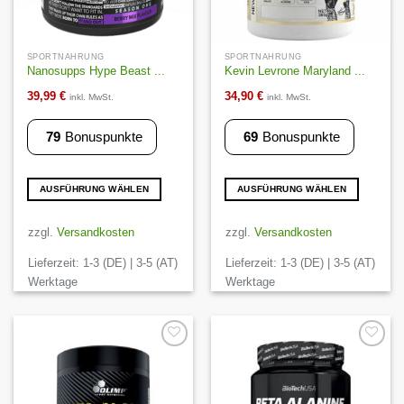
SPORTNAHRUNG
SPORTNAHRUNG
Nanosupps Hype Beast ...
Kevin Levrone Maryland ...
39,99
€
34,90
€
inkl. MwSt.
inkl. MwSt.
79
Bonuspunkte
69
Bonuspunkte
AUSFÜHRUNG WÄHLEN
AUSFÜHRUNG WÄHLEN
Dieses
Dieses
Produkt
Produkt
zzgl.
Versandkosten
zzgl.
Versandkosten
weist
weist
Lieferzeit:
1-3 (DE) | 3-5 (AT)
Lieferzeit:
1-3 (DE) | 3-5 (AT)
mehrere
mehrere
Varianten
Varianten
Werktage
Werktage
auf.
auf.
Die
Die
Optionen
Optionen
können
können
Auf die
Auf die
Wunschliste
Wunschliste
auf
auf
der
der