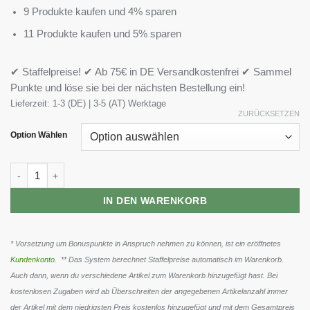
9 Produkte kaufen und 4% sparen
11 Produkte kaufen und 5% sparen
✔ Staffelpreise! ✔ Ab 75€ in DE Versandkostenfrei ✔ Sammel
Punkte und löse sie bei der nächsten Bestellung ein!
Lieferzeit:
1-3 (DE) | 3-5 (AT) Werktage
ZURÜCKSETZEN
Option Wählen
Kevin Levrone Maryland Muscle Machine 385g Menge
IN DEN WARENKORB
* Vorsetzung um Bonuspunkte in Anspruch nehmen zu können, ist ein eröffnetes
Kundenkonto
. ** Das System berechnet Staffelpreise automatisch im Warenkorb.
Auch dann, wenn du verschiedene Artikel zum Warenkorb hinzugefügt hast. Bei
kostenlosen Zugaben wird ab Überschreiten der angegebenen Artikelanzahl immer
der Artikel mit dem niedrigsten Preis kostenlos hinzugefügt und mit dem Gesamtpreis