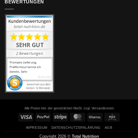
BEWERTUNGEN
Alle Preise inkl. der gesetzlichen MwSt. zzgl. Versandkosten
Visa
PayPal
Stripe
MasterCard
Klarna
Eps
IMPRESSUM
DATENSCHUTZERKLÄRUNG
AGB
Copyright 2026 ©
Total Nutrition