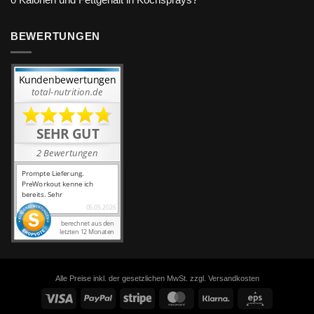
0 Kalorien und Fettgehalt in Kochsprays?
BEWERTUNGEN
Alle Preise inkl. der gesetzlichen MwSt. zzgl. Versandkosten
Visa
PayPal
Stripe
MasterCard
Klarna
Eps