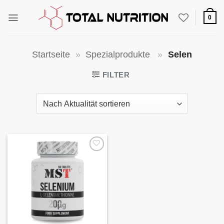
Zum
Inhalt
0
springen
Startseite
»
Spezialprodukte
»
Selen
FILTER
Auf die
Wunschliste