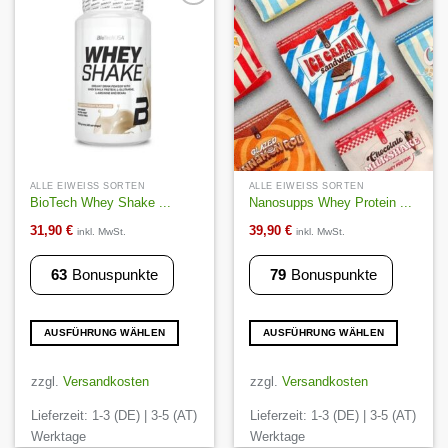
können
können
Auf die
Auf die
Wunschliste
Wunschliste
auf
auf
der
der
Produktseite
Produktseite
gewählt
gewählt
werden
werden
ALLE EIWEISS SORTEN
ALLE EIWEISS SORTEN
BioTech Whey Shake ...
Nanosupps Whey Protein ...
31,90
€
39,90
€
inkl. MwSt.
inkl. MwSt.
63
Bonuspunkte
79
Bonuspunkte
AUSFÜHRUNG WÄHLEN
AUSFÜHRUNG WÄHLEN
Dieses
Dieses
Produkt
Produkt
zzgl.
Versandkosten
zzgl.
Versandkosten
weist
weist
Lieferzeit:
1-3 (DE) | 3-5 (AT)
Lieferzeit:
1-3 (DE) | 3-5 (AT)
mehrere
mehrere
Varianten
Varianten
Werktage
Werktage