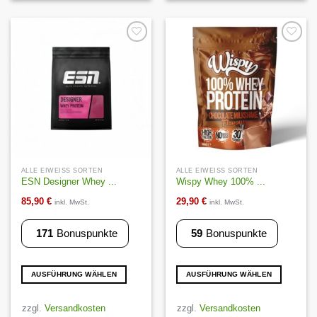
auf.
auf.
Die
Die
Optionen
Optionen
können
können
Auf die
Auf die
Wunschliste
Wunschliste
auf
auf
der
der
Produktseite
Produktseite
gewählt
gewählt
werden
werden
ALLE EIWEISS SORTEN
ALLE EIWEISS SORTEN
ESN Designer Whey ...
Wispy Whey 100% ...
85,90
€
29,90
€
inkl. MwSt.
inkl. MwSt.
171
Bonuspunkte
59
Bonuspunkte
AUSFÜHRUNG WÄHLEN
AUSFÜHRUNG WÄHLEN
Dieses
Dieses
Produkt
Produkt
zzgl.
Versandkosten
zzgl.
Versandkosten