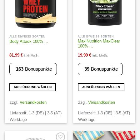
Produktseite
Produktseite
gewählt
gewählt
werden
werden
ALLE EIWEISS SORTEN
ALLE EIWEISS SORTEN
MaxiNutrition MaxClear
Body Attack 100% ...
100% ...
81,99
€
19,99
€
inkl. MwSt.
inkl. MwSt.
163
Bonuspunkte
39
Bonuspunkte
AUSFÜHRUNG WÄHLEN
AUSFÜHRUNG WÄHLEN
Dieses
Dieses
Produkt
Produkt
zzgl.
Versandkosten
zzgl.
Versandkosten
weist
weist
Lieferzeit:
1-3 (DE) | 3-5 (AT)
Lieferzeit:
1-3 (DE) | 3-5 (AT)
mehrere
mehrere
Varianten
Varianten
Werktage
Werktage
auf.
auf.
Die
Die
Optionen
Optionen