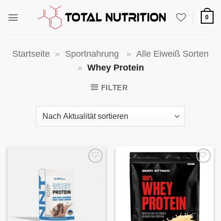
Zum
Inhalt
0
springen
Startseite
»
Sportnahrung
»
Alle Eiweiß Sorten
»
Whey Protein
FILTER
Auf die
Auf die
Wunschliste
Wunschliste