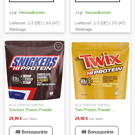
Dieses
Dieses
Produkt
Produkt
zzgl.
Versandkosten
zzgl.
Versandkosten
weist
weist
Lieferzeit:
1-3 (DE) | 3-5 (AT)
Lieferzeit:
1-3 (DE) | 3-5 (AT)
mehrere
mehrere
Varianten
Varianten
Werktage
Werktage
auf.
auf.
Die
Die
Optionen
Optionen
können
können
Auf die
Auf die
Wunschliste
Wunschliste
auf
auf
der
der
Produktseite
Produktseite
gewählt
gewählt
werden
werden
ALLE EIWEISS SORTEN
ALLE EIWEISS SORTEN
Snickers Protein Powder ...
Twix Protein Powder ...
24,99
€
24,90
€
inkl. MwSt.
inkl. MwSt.
49
Bonuspunkte
49
Bonuspunkte