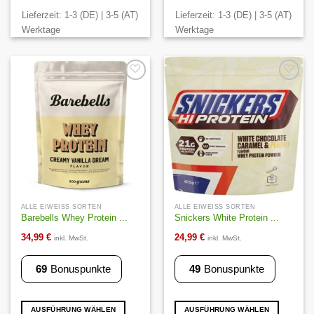
weist
weist
Lieferzeit:
1-3 (DE) | 3-5 (AT)
Lieferzeit:
1-3 (DE) | 3-5 (AT)
mehrere
mehrere
Varianten
Varianten
Werktage
Werktage
auf.
auf.
Die
Die
Optionen
Optionen
können
können
Auf die
Auf die
Wunschliste
Wunschliste
auf
auf
der
der
Produktseite
Produktseite
gewählt
gewählt
werden
werden
ALLE EIWEISS SORTEN
ALLE EIWEISS SORTEN
Barebells Whey Protein ...
Snickers White Protein ...
34,99
€
24,99
€
inkl. MwSt.
inkl. MwSt.
69
Bonuspunkte
49
Bonuspunkte
AUSFÜHRUNG WÄHLEN
AUSFÜHRUNG WÄHLEN