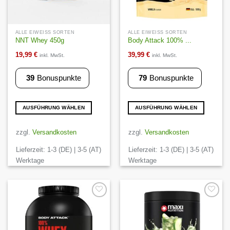
ALLE EIWEISS SORTEN
ALLE EIWEISS SORTEN
NNT Whey 450g
Body Attack 100% ...
19,99
€
39,99
€
inkl. MwSt.
inkl. MwSt.
39
Bonuspunkte
79
Bonuspunkte
AUSFÜHRUNG WÄHLEN
AUSFÜHRUNG WÄHLEN
Dieses
Dieses
Produkt
Produkt
zzgl.
Versandkosten
zzgl.
Versandkosten
weist
weist
Lieferzeit:
1-3 (DE) | 3-5 (AT)
Lieferzeit:
1-3 (DE) | 3-5 (AT)
mehrere
mehrere
Varianten
Varianten
Werktage
Werktage
auf.
auf.
Die
Die
Optionen
Optionen
können
können
Auf die
Auf die
Wunschliste
Wunschliste
auf
auf
der
der