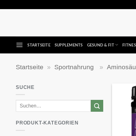
Zum
Inhalt
springen
STARTSEITE
SUPPLEMENTS
GESUND & FIT
FITNE
Startseite
»
Sportnahrung
»
Aminosä
SUCHE
PRODUKT-KATEGORIEN