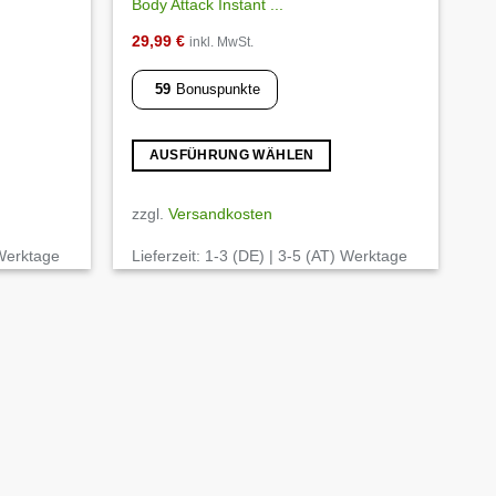
Body Attack Instant ...
29,99
€
inkl. MwSt.
59
Bonuspunkte
AUSFÜHRUNG WÄHLEN
Dieses
Produkt
zzgl.
Versandkosten
weist
 Werktage
Lieferzeit:
1-3 (DE) | 3-5 (AT) Werktage
mehrere
Varianten
auf.
Die
Optionen
können
auf
der
Produktseite
gewählt