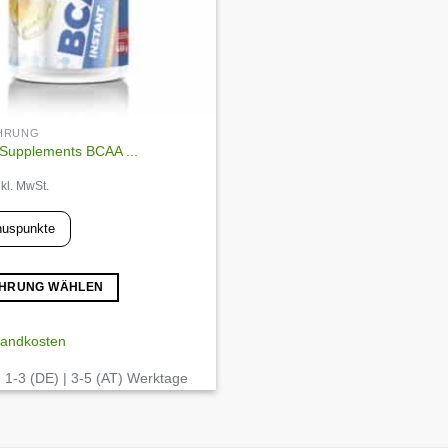
werden
HRUNG
 Supplements BCAA ...
nkl. MwSt.
uspunkte
HRUNG WÄHLEN
sandkosten
:
1-3 (DE) | 3-5 (AT) Werktage