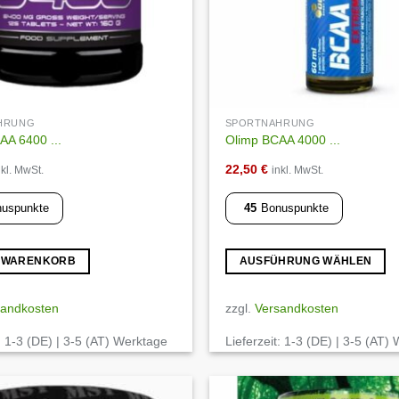
HRUNG
SPORTNAHRUNG
AA 6400 ...
Olimp BCAA 4000 ...
22,50
€
nkl. MwSt.
inkl. MwSt.
uspunkte
45
Bonuspunkte
N WARENKORB
AUSFÜHRUNG WÄHLEN
Dieses
Produkt
sandkosten
zzgl.
Versandkosten
weist
:
1-3 (DE) | 3-5 (AT) Werktage
Lieferzeit:
1-3 (DE) | 3-5 (AT)
mehrere
Varianten
auf.