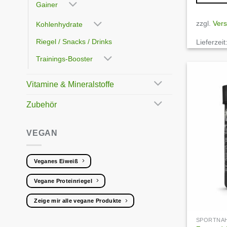
Gainer
Dieses
Produkt
zzgl.
Ver
Kohlenhydrate
weist
Riegel / Snacks / Drinks
Lieferzeit
mehrere
Varianten
Trainings-Booster
auf.
Die
Vitamine & Mineralstoffe
Optionen
können
Zubehör
auf
der
VEGAN
Produktse
gewählt
werden
Veganes Eiweiß
Vegane Proteinriegel
Zeige mir alle vegane Produkte
SPORTNA