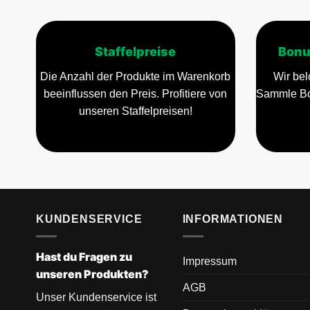
Die
Optionen
können
auf
Staffelpreise
Bonu
der
Die Anzahl der Produkte im Warenkorb
Wir bel
Produktse
beeinflussen den Preis. Profitiere von
Sammle Bo
gewählt
unseren Staffelpreisen!
werden
KUNDENSERVICE
INFORMATIONEN
Hast du Fragen zu
Impressum
unseren Produkten?
AGB
Unser Kundenservice ist