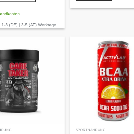
sandkosten
:
1-3 (DE) | 3-5 (AT) Werktage
Auf die
Wunschliste
ite
HRUNG
SPORTNAHRUNG