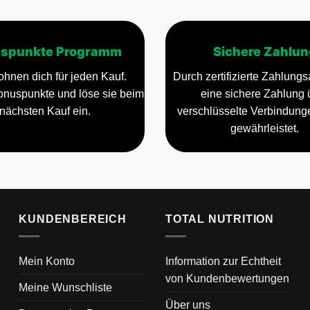
spunkte Programm
Sichere Zahlun
ohnen dich für jeden Kauf.
Durch zertifizierte Zahlungsa
ite
nuspunkte und löse sie beim
eine sichere Zahlung 
nächsten Kauf ein.
verschlüsselte Verbindun
gewährleistet.
KUNDENBEREICH
TOTAL NUTRITION
Mein Konto
Information zur Echtheit
von Kundenbewertungen
Meine Wunschliste
Über uns