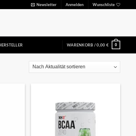
Newsletter
Anmelden
Wunschliste
0
HERSTELLER
WARENKORB /
0,00
€
Auf die
Auf die
Wunschliste
Wunschliste