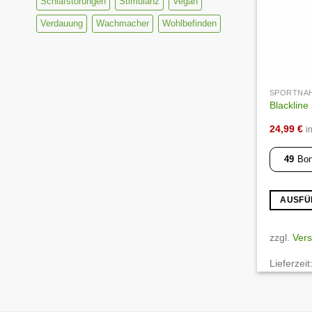
Schlafstörungen
Stimulanz
Vegan
werden
Verdauung
Wachmacher
Wohlbefinden
SPORTNA
Blackline
24,99
€
i
49
Bon
AUSFÜ
Dieses
Produkt
zzgl.
Ver
weist
Lieferzeit
mehrere
Varianten
auf.