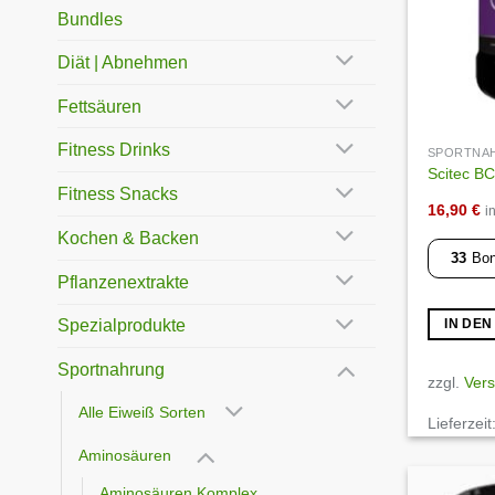
Bundles
Diät | Abnehmen
Fettsäuren
Fitness Drinks
SPORTNA
Scitec BC
Fitness Snacks
16,90
€
i
Kochen & Backen
33
Bon
Pflanzenextrakte
Spezialprodukte
IN DE
Sportnahrung
zzgl.
Ver
Alle Eiweiß Sorten
Lieferzeit
Aminosäuren
Aminosäuren Komplex