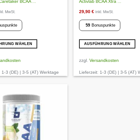
aretaker BCAA ...
Activlab BCAA Xtra ...
29,90
€
nkl. MwSt.
inkl. MwSt.
uspunkte
59
Bonuspunkte
HRUNG WÄHLEN
AUSFÜHRUNG WÄHLEN
Dieses
Produkt
sandkosten
zzgl.
Versandkosten
weist
:
1-3 (DE) | 3-5 (AT) Werktage
Lieferzeit:
1-3 (DE) | 3-5 (AT)
mehrere
Varianten
auf.
Die
Optionen
Auf die
Wunschliste
können
auf
der
ite
Produktseite
gewählt