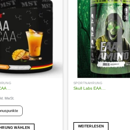
Die
Optionen
Auf die
Wunschliste
können
auf
der
Produktseite
gewählt
werden
HRUNG
SPORTNAHRUNG
AA ...
Skull Labs EAA ...
nkl. MwSt.
nuspunkte
WEITERLESEN
HRUNG WÄHLEN