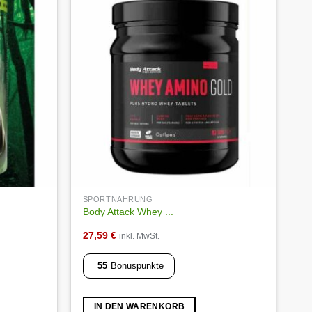
Die
Optionen
Auf die
Auf die
Wunschliste
Wunschliste
können
auf
der
Produktseite
gewählt
werden
SPORTNAHRUNG
Body Attack Whey ...
27,59
€
inkl. MwSt.
55
Bonuspunkte
IN DEN WARENKORB