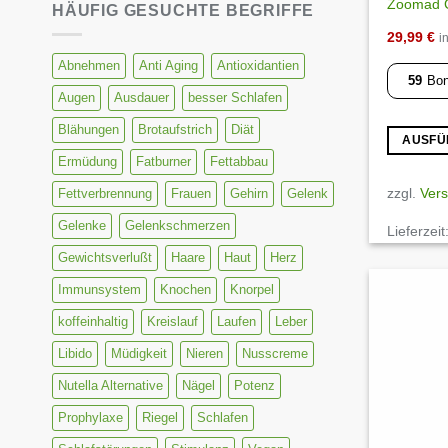
Zoomad C
HÄUFIG GESUCHTE BEGRIFFE
29,99
€
i
Abnehmen
Anti Aging
Antioxidantien
59
Bon
Augen
Ausdauer
besser Schlafen
Blähungen
Brotaufstrich
Diät
AUSFÜ
Ermüdung
Fatburner
Fettabbau
Dieses
Produkt
zzgl.
Ver
Fettverbrennung
Frauen
Gehirn
Gelenk
weist
Gelenke
Gelenkschmerzen
Lieferzeit
mehrere
Varianten
Gewichtsverlußt
Haare
Haut
Herz
auf.
Immunsystem
Knochen
Knorpel
Die
koffeinhaltig
Kreislauf
Laufen
Leber
Optionen
können
Libido
Müdigkeit
Nieren
Nusscreme
auf
Nutella Alternative
Nägel
Potenz
der
Produktse
Prophylaxe
Riegel
Schlafen
gewählt