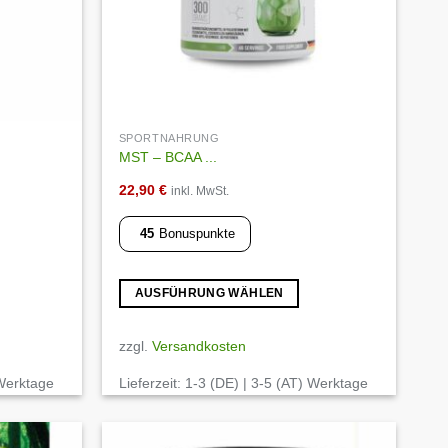
SPORTNAHRUNG
MST – BCAA ...
22,90
€
inkl. MwSt.
45
Bonuspunkte
AUSFÜHRUNG WÄHLEN
Dieses
Produkt
zzgl.
Versandkosten
weist
 Werktage
Lieferzeit:
1-3 (DE) | 3-5 (AT) Werktage
mehrere
Varianten
auf.