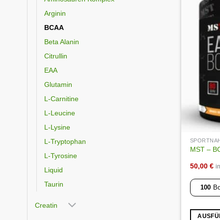
Arginin
BCAA
Beta Alanin
Citrullin
EAA
Glutamin
L-Carnitine
L-Leucine
L-Lysine
L-Tryptophan
SPORTNA
MST – BC
L-Tyrosine
50,00
€
i
Liquid
Taurin
100
Bo
Creatin
AUSFÜ