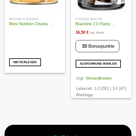
KOCHEN & BACKEN
FITNESS SNACKS
More Nutrition Chunky ...
Blackline 2.0 Flasty ...
16,50
€
inkl. MwSt.
33
Bonuspunkte
WEITERLESEN
AUSFÜHRUNG WÄHLEN
Dieses
Produkt
zzgl.
Versandkosten
weist
Lieferzeit:
1-3 (DE) | 3-5 (AT)
mehrere
Varianten
Werktage
auf.
Die
Optionen
können
auf
der