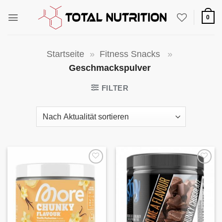
Zum
Inhalt
0
springen
Startseite
»
Fitness Snacks
»
Geschmackspulver
FILTER
Auf die
Auf die
Wunschliste
Wunschliste