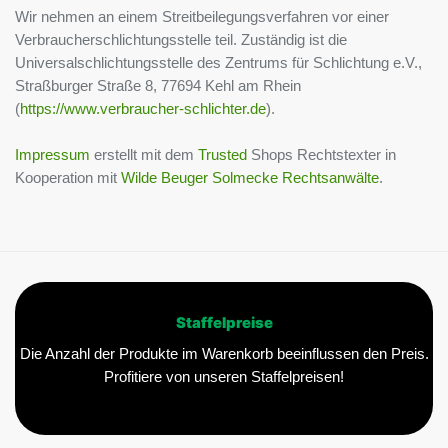
Wir nehmen an einem Streitbeilegungsverfahren vor einer
Verbraucherschlichtungsstelle teil. Zuständig ist die
Universalschlichtungsstelle des Zentrums für Schlichtung e.V.,
Straßburger Straße 8, 77694 Kehl am Rhein
(
https://www.verbraucher-schlichter.de
).
Impressum
erstellt mit dem
Trusted
Shops Rechtstexter in
Kooperation mit
Wilde Beuger Solmecke Rechtsanwälte
.
Staffelpreise
Die Anzahl der Produkte im Warenkorb beeinflussen den Preis.
Profitiere von unseren Staffelpreisen!