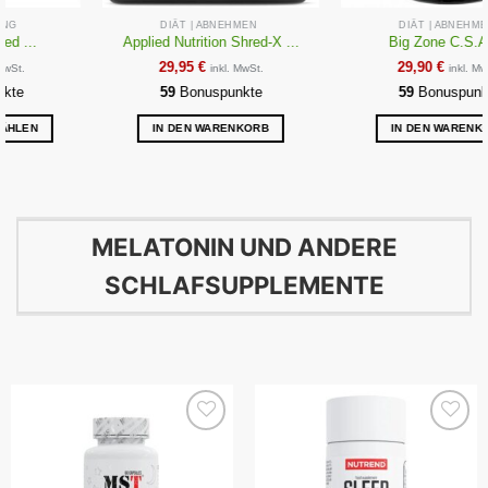
DIÄT | ABNEHMEN
DIÄT | ABNEHMEN
Applied Nutrition Shred-X ...
Big Zone C.S.A. ...
29,95
€
29,90
€
inkl. MwSt.
inkl. MwSt.
59
Bonuspunkte
59
Bonuspunkte
IN DEN WARENKORB
IN DEN WARENKORB
MELATONIN UND ANDERE
SCHLAFSUPPLEMENTE
Auf die
Auf die
Wunschliste
Wunschliste