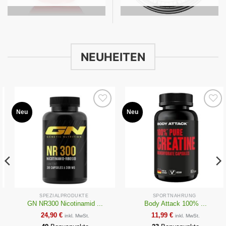
NEUHEITEN
Neu
Neu
Auf die
Auf die
Wunschliste
Wunschliste
SPEZIALPRODUKTE
SPORTNAHRUNG
GN NR300 Nicotinamid ...
Body Attack 100% ...
24,90
€
11,99
€
inkl. MwSt.
inkl. MwSt.