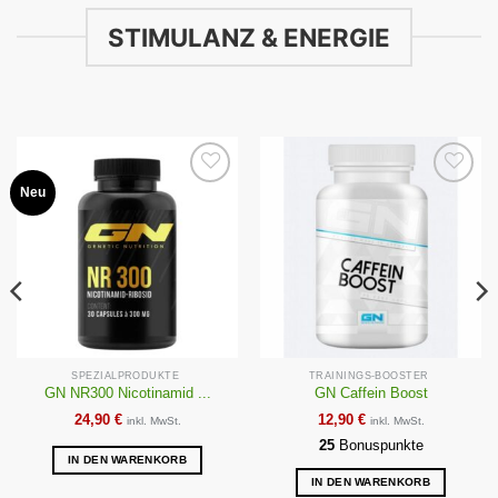
STIMULANZ & ENERGIE
Neu
Auf die
Auf die
Wunschliste
Wunschliste
SPEZIALPRODUKTE
TRAININGS-BOOSTER
GN NR300 Nicotinamid ...
GN Caffein Boost
24,90
€
12,90
€
inkl. MwSt.
inkl. MwSt.
25
Bonuspunkte
IN DEN WARENKORB
IN DEN WARENKORB