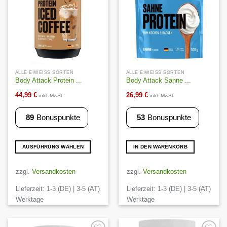
der
der
Produktseite
Produktseite
gewählt
gewählt
werden
werden
ALLE EIWEISS SORTEN
ALLE EIWEISS SORTEN
Body Attack Protein ...
Body Attack Sahne ...
44,99
€
26,99
€
inkl. MwSt.
inkl. MwSt.
89
Bonuspunkte
53
Bonuspunkte
AUSFÜHRUNG WÄHLEN
IN DEN WARENKORB
Dieses
Produkt
zzgl.
Versandkosten
zzgl.
Versandkosten
weist
Lieferzeit:
1-3 (DE) | 3-5 (AT)
Lieferzeit:
1-3 (DE) | 3-5 (AT)
mehrere
Varianten
Werktage
Werktage
auf.
Die