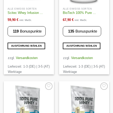
ALLE EIWEISS SORTEN
ALLE EIWEISS SORTEN
Scitec Whey Infusion ...
BioTech 100% Pure ...
59,90
€
67,90
€
inkl. MwSt.
inkl. MwSt.
119
Bonuspunkte
135
Bonuspunkte
AUSFÜHRUNG WÄHLEN
AUSFÜHRUNG WÄHLEN
Dieses
Dieses
Produkt
Produkt
zzgl.
Versandkosten
zzgl.
Versandkosten
weist
weist
Lieferzeit:
1-3 (DE) | 3-5 (AT)
Lieferzeit:
1-3 (DE) | 3-5 (AT)
mehrere
mehrere
Varianten
Varianten
Werktage
Werktage
auf.
auf.
Die
Die
Optionen
Optionen
können
können
Auf die
Auf die
Wunschliste
Wunschliste
auf
auf
der
der
Produktseite
Produktseite
gewählt
gewählt