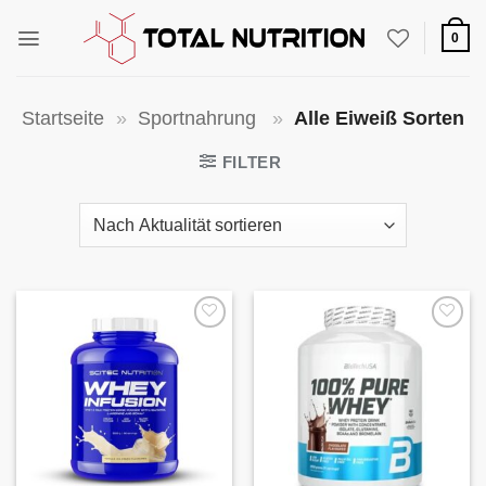
Zum
Inhalt
0
springen
Startseite
»
Sportnahrung
»
Alle Eiweiß Sorten
FILTER
Auf die
Auf die
Wunschliste
Wunschliste