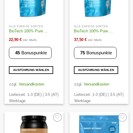
werden
werden
ALLE EIWEISS SORTEN
ALLE EIWEISS SORTEN
BioTech 100% Pure ...
BioTech 100% Pure ...
22,90
€
37,50
€
inkl. MwSt.
inkl. MwSt.
45
Bonuspunkte
75
Bonuspunkte
AUSFÜHRUNG WÄHLEN
AUSFÜHRUNG WÄHLEN
Dieses
Dieses
Produkt
Produkt
zzgl.
Versandkosten
zzgl.
Versandkosten
weist
weist
Lieferzeit:
1-3 (DE) | 3-5 (AT)
Lieferzeit:
1-3 (DE) | 3-5 (AT)
mehrere
mehrere
Varianten
Varianten
Werktage
Werktage
auf.
auf.
Die
Die
Optionen
Optionen
können
können
Auf die
Auf die
Wunschliste
Wunschliste
auf
auf