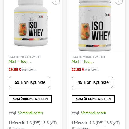
Optionen
können
Auf die
Auf die
Wunschliste
Wunschliste
auf
der
Produktseite
gewählt
werden
ALLE EIWEISS SORTEN
ALLE EIWEISS SORTEN
MST – Iso ...
MST – Iso ...
29,99
€
22,90
€
inkl. MwSt.
inkl. MwSt.
59
Bonuspunkte
45
Bonuspunkte
AUSFÜHRUNG WÄHLEN
AUSFÜHRUNG WÄHLEN
Dieses
Dieses
Produkt
Produkt
zzgl.
Versandkosten
zzgl.
Versandkosten
weist
weist
Lieferzeit:
1-3 (DE) | 3-5 (AT)
Lieferzeit:
1-3 (DE) | 3-5 (AT)
mehrere
mehrere
Varianten
Varianten
Werktage
Werktage