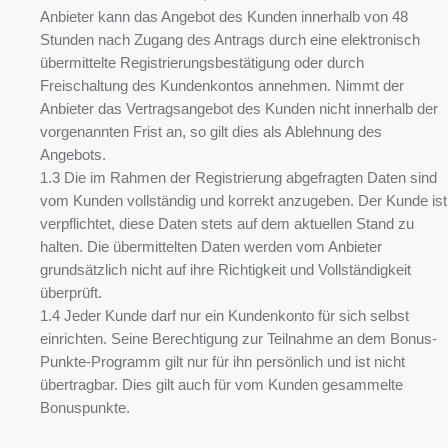
Anbieter kann das Angebot des Kunden innerhalb von 48
Stunden nach Zugang des Antrags durch eine elektronisch
übermittelte Registrierungsbestätigung oder durch
Freischaltung des Kundenkontos annehmen. Nimmt der
Anbieter das Vertragsangebot des Kunden nicht innerhalb der
vorgenannten Frist an, so gilt dies als Ablehnung des
Angebots.
1.3 Die im Rahmen der Registrierung abgefragten Daten sind
vom Kunden vollständig und korrekt anzugeben. Der Kunde ist
verpflichtet, diese Daten stets auf dem aktuellen Stand zu
halten. Die übermittelten Daten werden vom Anbieter
grundsätzlich nicht auf ihre Richtigkeit und Vollständigkeit
überprüft.
1.4 Jeder Kunde darf nur ein Kundenkonto für sich selbst
einrichten. Seine Berechtigung zur Teilnahme an dem Bonus-
Punkte-Programm gilt nur für ihn persönlich und ist nicht
übertragbar. Dies gilt auch für vom Kunden gesammelte
Bonuspunkte.