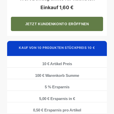
Einkauf 1,60 €
JETZT KUNDENKONTO ERÖFFNEN
KAUF VON 10 PRODUKTEN STÜCKPREIS 10 €
10 € Artikel Preis
100 € Warenkorb Summe
5 % Ersparnis
5,00 € Ersparnis in €
0,50 € Ersparnis pro Artikel