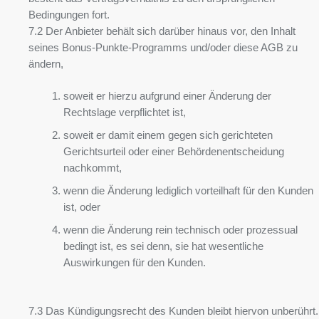
Bedingungen fort.
7.2 Der Anbieter behält sich darüber hinaus vor, den Inhalt
seines Bonus-Punkte-Programms und/oder diese AGB zu
ändern,
soweit er hierzu aufgrund einer Änderung der
Rechtslage verpflichtet ist,
soweit er damit einem gegen sich gerichteten
Gerichtsurteil oder einer Behördenentscheidung
nachkommt,
wenn die Änderung lediglich vorteilhaft für den Kunden
ist, oder
wenn die Änderung rein technisch oder prozessual
bedingt ist, es sei denn, sie hat wesentliche
Auswirkungen für den Kunden.
7.3 Das Kündigungsrecht des Kunden bleibt hiervon unberührt.