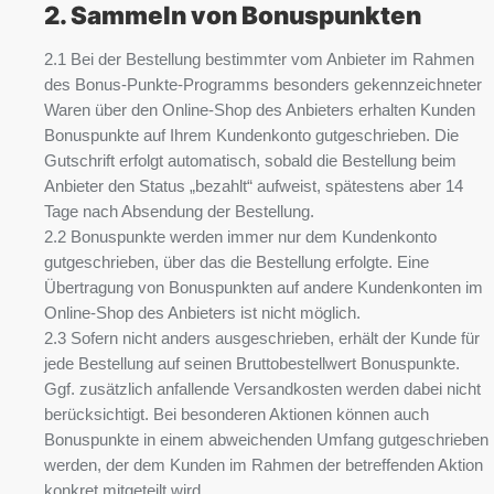
2. Sammeln von Bonuspunkten
2.1 Bei der Bestellung bestimmter vom Anbieter im Rahmen
des Bonus-Punkte-Programms besonders gekennzeichneter
Waren über den Online-Shop des Anbieters erhalten Kunden
Bonuspunkte auf Ihrem Kundenkonto gutgeschrieben. Die
Gutschrift erfolgt automatisch, sobald die Bestellung beim
Anbieter den Status „bezahlt“ aufweist, spätestens aber 14
Tage nach Absendung der Bestellung.
2.2 Bonuspunkte werden immer nur dem Kundenkonto
gutgeschrieben, über das die Bestellung erfolgte. Eine
Übertragung von Bonuspunkten auf andere Kundenkonten im
Online-Shop des Anbieters ist nicht möglich.
2.3 Sofern nicht anders ausgeschrieben, erhält der Kunde für
jede Bestellung auf seinen Bruttobestellwert Bonuspunkte.
Ggf. zusätzlich anfallende Versandkosten werden dabei nicht
berücksichtigt. Bei besonderen Aktionen können auch
Bonuspunkte in einem abweichenden Umfang gutgeschrieben
werden, der dem Kunden im Rahmen der betreffenden Aktion
konkret mitgeteilt wird.