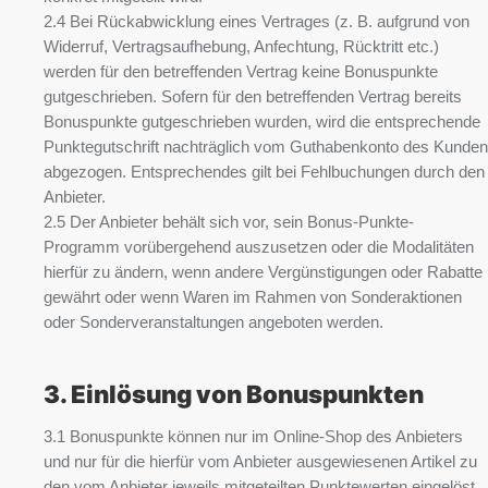
2.4 Bei Rückabwicklung eines Vertrages (z. B. aufgrund von
Widerruf, Vertragsaufhebung, Anfechtung, Rücktritt etc.)
werden für den betreffenden Vertrag keine Bonuspunkte
gutgeschrieben. Sofern für den betreffenden Vertrag bereits
Bonuspunkte gutgeschrieben wurden, wird die entsprechende
Punktegutschrift nachträglich vom Guthabenkonto des Kunden
abgezogen. Entsprechendes gilt bei Fehlbuchungen durch den
Anbieter.
2.5 Der Anbieter behält sich vor, sein Bonus-Punkte-
Programm vorübergehend auszusetzen oder die Modalitäten
hierfür zu ändern, wenn andere Vergünstigungen oder Rabatte
gewährt oder wenn Waren im Rahmen von Sonderaktionen
oder Sonderveranstaltungen angeboten werden.
3. Einlösung von Bonuspunkten
3.1 Bonuspunkte können nur im Online-Shop des Anbieters
und nur für die hierfür vom Anbieter ausgewiesenen Artikel zu
den vom Anbieter jeweils mitgeteilten Punktewerten eingelöst