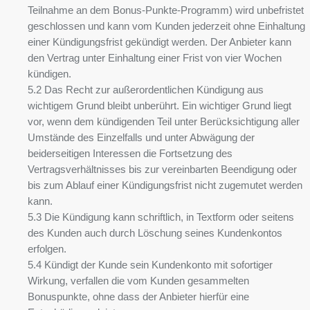
Teilnahme an dem Bonus-Punkte-Programm) wird unbefristet
geschlossen und kann vom Kunden jederzeit ohne Einhaltung
einer Kündigungsfrist gekündigt werden. Der Anbieter kann
den Vertrag unter Einhaltung einer Frist von vier Wochen
kündigen.
5.2 Das Recht zur außerordentlichen Kündigung aus
wichtigem Grund bleibt unberührt. Ein wichtiger Grund liegt
vor, wenn dem kündigenden Teil unter Berücksichtigung aller
Umstände des Einzelfalls und unter Abwägung der
beiderseitigen Interessen die Fortsetzung des
Vertragsverhältnisses bis zur vereinbarten Beendigung oder
bis zum Ablauf einer Kündigungsfrist nicht zugemutet werden
kann.
5.3 Die Kündigung kann schriftlich, in Textform oder seitens
des Kunden auch durch Löschung seines Kundenkontos
erfolgen.
5.4 Kündigt der Kunde sein Kundenkonto mit sofortiger
Wirkung, verfallen die vom Kunden gesammelten
Bonuspunkte, ohne dass der Anbieter hierfür eine