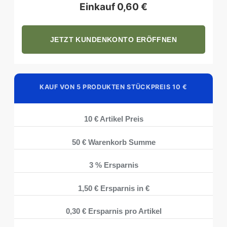
Einkauf 0,60 €
JETZT KUNDENKONTO ERÖFFNEN
KAUF VON 5 PRODUKTEN STÜCKPREIS 10 €
10 € Artikel Preis
50 € Warenkorb Summe
3 % Ersparnis
1,50 € Ersparnis in €
0,30 € Ersparnis pro Artikel