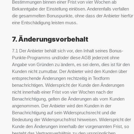
Bestimmungen binnen einer Frist von vier Wochen ab
Bekanntgabe der Einstellung einlösen. Anderenfalls verfallen
die gesammelten Bonuspunkte, ohne dass der Anbieter hierfür
eine Entschädigung leisten muss.
7. Änderungsvorbehalt
7.1 Der Anbieter behält sich vor, den Inhalt seines Bonus-
Punkte-Programms und/oder diese AGB jederzeit ohne
Angabe von Gründen zu ändern, es sei denn, dies ist für den
Kunden nicht zumutbar. Der Anbieter wird den Kunden über
entsprechende Änderungen rechtzeitig in Textform
benachrichtigen. Widerspricht der Kunde den Änderungen
nicht innerhalb einer Frist von vier Wochen nach der
Benachrichtigung, gelten die Änderungen als vom Kunden
angenommen. Der Anbieter wird den Kunden in der
Benachrichtigung auf sein Widerspruchsrecht und die
Bedeutung der Widerspruchsfrist hinweisen. Widerspricht der
Kunde den Änderungen innerhalb der vorgenannten Frist, so
besteht das Vertragsverhältnis zu den ursprünglichen