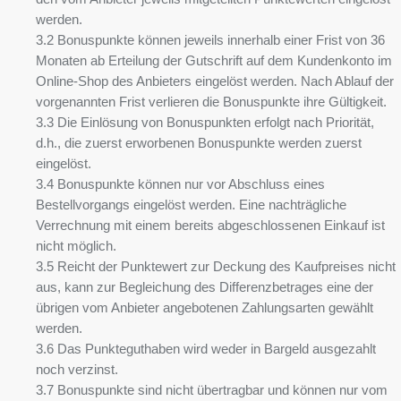
werden.
3.2 Bonuspunkte können jeweils innerhalb einer Frist von 36
Monaten ab Erteilung der Gutschrift auf dem Kundenkonto im
Online-Shop des Anbieters eingelöst werden. Nach Ablauf der
vorgenannten Frist verlieren die Bonuspunkte ihre Gültigkeit.
3.3 Die Einlösung von Bonuspunkten erfolgt nach Priorität,
d.h., die zuerst erworbenen Bonuspunkte werden zuerst
eingelöst.
3.4 Bonuspunkte können nur vor Abschluss eines
Bestellvorgangs eingelöst werden. Eine nachträgliche
Verrechnung mit einem bereits abgeschlossenen Einkauf ist
nicht möglich.
3.5 Reicht der Punktewert zur Deckung des Kaufpreises nicht
aus, kann zur Begleichung des Differenzbetrages eine der
übrigen vom Anbieter angebotenen Zahlungsarten gewählt
werden.
3.6 Das Punkteguthaben wird weder in Bargeld ausgezahlt
noch verzinst.
3.7 Bonuspunkte sind nicht übertragbar und können nur vom