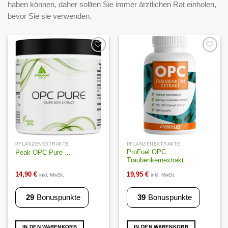
haben können, daher sollten Sie immer ärztlichen Rat einholen,
bevor Sie sie verwenden.
Auf die
Auf die
Wunschliste
Wunschliste
PFLANZENEXTRAKTE
PFLANZENEXTRAKTE
ProFuel OPC
Peak OPC Pure ...
Traubenkernextrakt ...
14,90
€
19,95
€
inkl. MwSt.
inkl. MwSt.
29
Bonuspunkte
39
Bonuspunkte
IN DEN WARENKORB
IN DEN WARENKORB