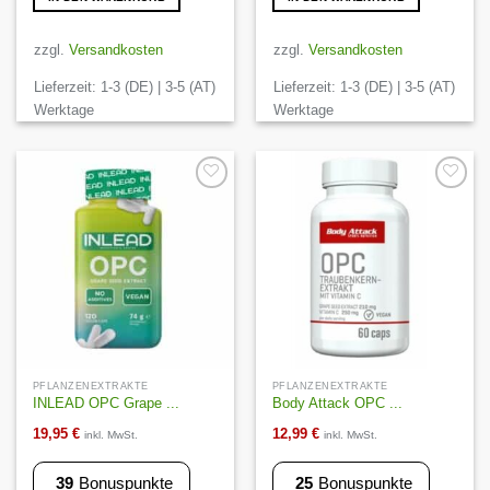
zzgl.
Versandkosten
zzgl.
Versandkosten
Lieferzeit:
1-3 (DE) | 3-5 (AT)
Lieferzeit:
1-3 (DE) | 3-5 (AT)
Werktage
Werktage
Auf die
Auf die
Wunschliste
Wunschliste
PFLANZENEXTRAKTE
PFLANZENEXTRAKTE
INLEAD OPC Grape ...
Body Attack OPC ...
19,95
€
12,99
€
inkl. MwSt.
inkl. MwSt.
39
Bonuspunkte
25
Bonuspunkte