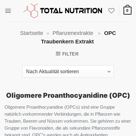
Zum
Inhalt
0
springen
Startseite
»
Pflanzenextrakte
»
OPC
Traubenkern Extrakt
FILTER
Oligomere Proanthocyanidine (OPC)
Oligomere Proanthocyanidine (OPCs) sind eine Gruppe
natürlich vorkommender Verbindungen, die in Pflanzen wie
Trauben, Beeren und Nüssen vorkommen. Sie gehören zu einer
Gruppe von Flavonoiden, die als sekundäre Pflanzenstoffe
bekannt sind. OPC’s werden auch als Antioxidantien