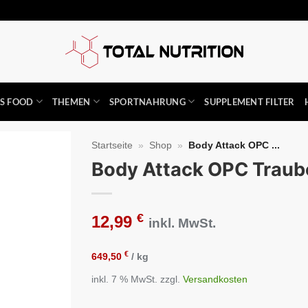
SS FOOD
THEMEN
SPORTNAHRUNG
SUPPLEMENT FILTER
Startseite
»
Shop
»
Body Attack OPC ...
Body Attack OPC Traub
Auf die
Wunschliste
€
12,99
inkl. MwSt.
€
649,50
/
kg
inkl. 7 % MwSt.
zzgl.
Versandkosten