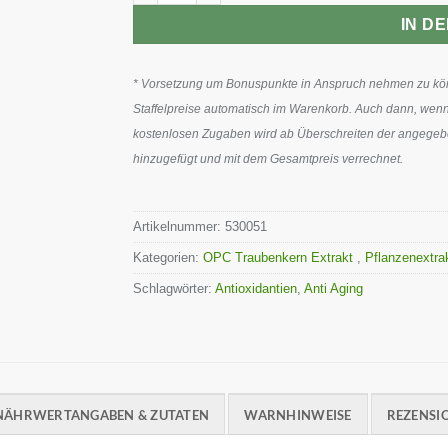
IN D
* Vorsetzung um Bonuspunkte in Anspruch nehmen zu könn
Staffelpreise automatisch im Warenkorb. Auch dann, wenn
kostenlosen Zugaben wird ab Überschreiten der angegeben
hinzugefügt und mit dem Gesamtpreis verrechnet.
Artikelnummer:
530051
Kategorien:
OPC Traubenkern Extrakt
,
Pflanzenextr
Schlagwörter:
Antioxidantien
,
Anti Aging
NÄHRWERTANGABEN & ZUTATEN
WARNHINWEISE
REZENSIO