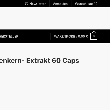
Newsletter
Anmelden
Wunschliste
0
HERSTELLER
WARENKORB /
0,00
€
enkern- Extrakt 60 Caps