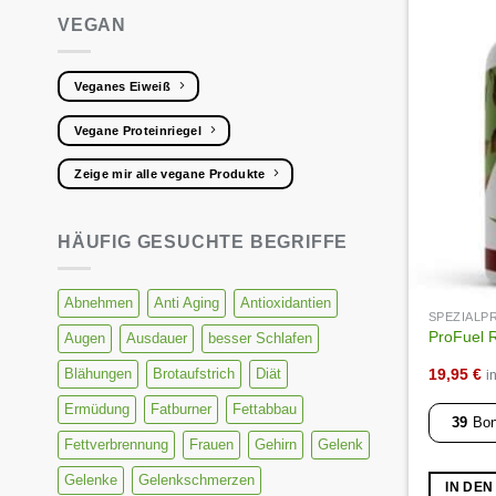
VEGAN
Veganes Eiweiß
Vegane Proteinriegel
Zeige mir alle vegane Produkte
HÄUFIG GESUCHTE BEGRIFFE
Abnehmen
Anti Aging
Antioxidantien
SPEZIAL
ProFuel Re
Augen
Ausdauer
besser Schlafen
19,95
€
Blähungen
Brotaufstrich
Diät
i
Ermüdung
Fatburner
Fettabbau
39
Bon
Fettverbrennung
Frauen
Gehirn
Gelenk
Gelenke
Gelenkschmerzen
IN DE