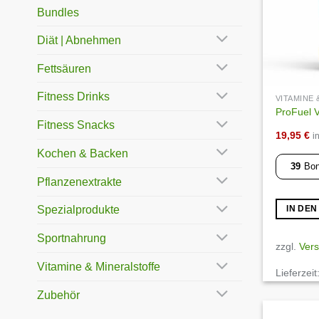
Bundles
Diät | Abnehmen
Fettsäuren
Fitness Drinks
VITAMINE
ProFuel V
Fitness Snacks
19,95
€
i
Kochen & Backen
39
Bon
Pflanzenextrakte
Spezialprodukte
IN DE
Sportnahrung
zzgl.
Ver
Vitamine & Mineralstoffe
Lieferzeit
Zubehör