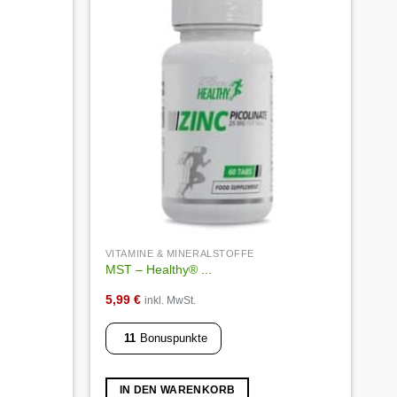
Auf die
Auf die
Wunschliste
Wunschliste
VITAMINE & MINERALSTOFFE
MST – Healthy® ...
5,99
€
inkl. MwSt.
11
Bonuspunkte
IN DEN WARENKORB