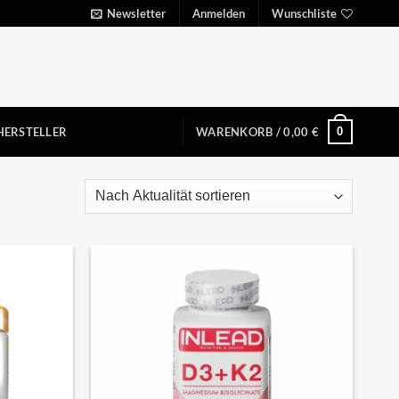
Newsletter
Anmelden
Wunschliste
0
HERSTELLER
WARENKORB /
0,00
€
Auf die
Auf die
Wunschliste
Wunschliste