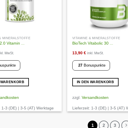
 & MINERALSTOFFE
VITAMINE & MINERALSTOFFE
2.0 Vitamin ...
BioTech Vitabolic 30 ...
13,90
€
nkl. MwSt.
inkl. MwSt.
uspunkte
27
Bonuspunkte
N WARENKORB
IN DEN WARENKORB
sandkosten
zzgl.
Versandkosten
:
1-3 (DE) | 3-5 (AT) Werktage
Lieferzeit:
1-3 (DE) | 3-5 (AT)
1
2
3