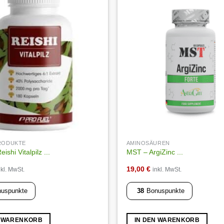
Auf die
Wunschliste
PRODUKTE
AMINOSÄUREN
ishi Vitalpilz ...
MST – ArgiZinc ...
19,00
€
nkl. MwSt.
inkl. MwSt.
uspunkte
38
Bonuspunkte
N WARENKORB
IN DEN WARENKORB