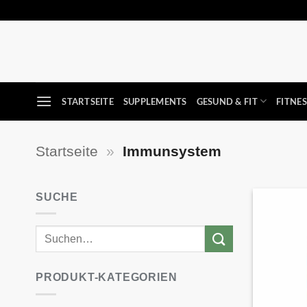
Zum
Inhalt
springen
STARTSEITE
SUPPLEMENTS
GESUND & FIT
FITNE
Startseite
»
Immunsystem
SUCHE
PRODUKT-KATEGORIEN