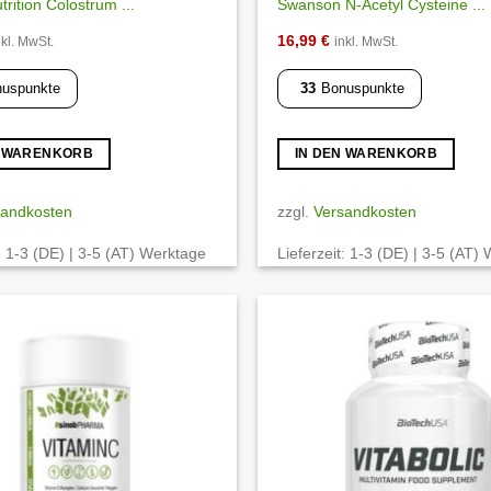
trition Colostrum ...
Swanson N-Acetyl Cysteine ...
16,99
€
nkl. MwSt.
inkl. MwSt.
uspunkte
33
Bonuspunkte
N WARENKORB
IN DEN WARENKORB
sandkosten
zzgl.
Versandkosten
:
1-3 (DE) | 3-5 (AT) Werktage
Lieferzeit:
1-3 (DE) | 3-5 (AT)
Auf die
Wunschliste