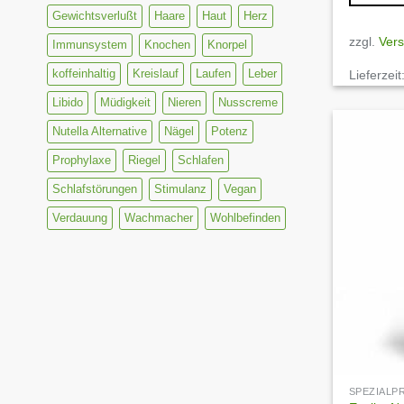
Gewichtsverlußt
Haare
Haut
Herz
zzgl.
Ver
Immunsystem
Knochen
Knorpel
koffeinhaltig
Kreislauf
Laufen
Leber
Lieferzeit
Libido
Müdigkeit
Nieren
Nusscreme
Nutella Alternative
Nägel
Potenz
Prophylaxe
Riegel
Schlafen
Schlafstörungen
Stimulanz
Vegan
Verdauung
Wachmacher
Wohlbefinden
SPEZIAL