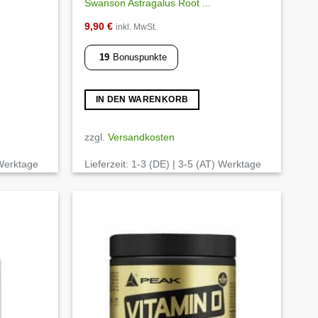
Swanson Astragalus Root ...
9,90
€
inkl. MwSt.
19
Bonuspunkte
IN DEN WARENKORB
zzgl.
Versandkosten
 Werktage
Lieferzeit:
1-3 (DE) | 3-5 (AT) Werktage
Auf die
Auf die
Wunschliste
Wunschliste