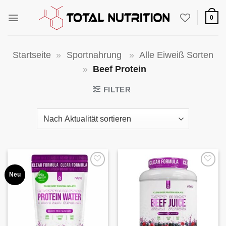
Zum
Inhalt
0
springen
Startseite
»
Sportnahrung
»
Alle Eiweiß Sorten
»
Beef Protein
FILTER
Auf die
Auf die
Neu
Wunschliste
Wunschliste