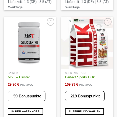
Lieferzeit:
1-3 (DE) | 3-5 (AT)
Lieferzeit:
1-3 (DE) | 3-5 (AT)
mehrere
Varianten
Werktage
Werktage
auf.
Die
Optionen
können
Auf die
Auf die
Wunschliste
Wunschliste
auf
der
Produktseite
gewählt
werden
GAINER
SPORTNAHRUNG
MST – Cluster ...
Perfect Sports Hulk ...
29,90
€
109,99
€
inkl. MwSt.
inkl. MwSt.
59
Bonuspunkte
219
Bonuspunkte
IN DEN WARENKORB
AUSFÜHRUNG WÄHLEN