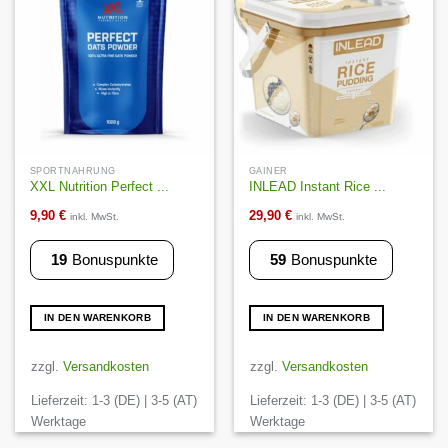
Auf die
Auf die
Wunschliste
Wunschliste
SPORTNAHRUNG
GAINER
XXL Nutrition Perfect ...
INLEAD Instant Rice ...
9,90
€
29,90
€
inkl. MwSt.
inkl. MwSt.
19
Bonuspunkte
59
Bonuspunkte
IN DEN WARENKORB
IN DEN WARENKORB
zzgl.
Versandkosten
zzgl.
Versandkosten
Lieferzeit:
1-3 (DE) | 3-5 (AT)
Lieferzeit:
1-3 (DE) | 3-5 (AT)
Werktage
Werktage