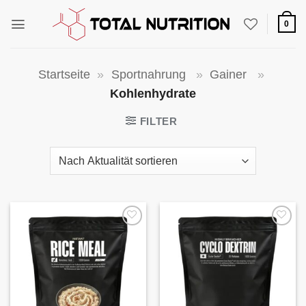
Zum
Inhalt
0
springen
Startseite
»
Sportnahrung
»
Gainer
»
Kohlenhydrate
FILTER
Auf die
Auf die
Wunschliste
Wunschliste