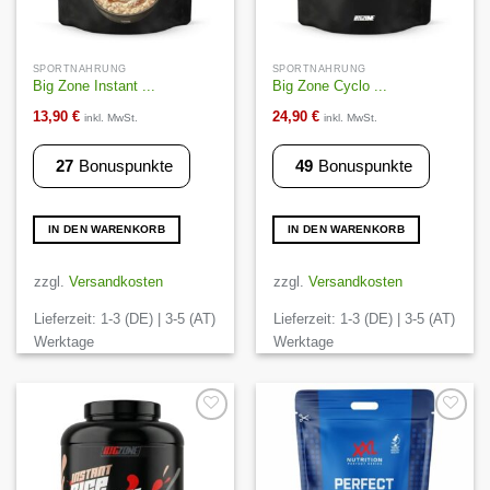
SPORTNAHRUNG
SPORTNAHRUNG
Big Zone Instant ...
Big Zone Cyclo ...
13,90
€
24,90
€
inkl. MwSt.
inkl. MwSt.
27
Bonuspunkte
49
Bonuspunkte
IN DEN WARENKORB
IN DEN WARENKORB
zzgl.
Versandkosten
zzgl.
Versandkosten
Lieferzeit:
1-3 (DE) | 3-5 (AT)
Lieferzeit:
1-3 (DE) | 3-5 (AT)
Werktage
Werktage
Auf die
Auf die
Wunschliste
Wunschliste