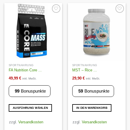
Auf die
Auf die
Wunschliste
Wunschliste
SPORTNAHRUNG
SPORTNAHRUNG
FA Nutrition Core ...
MST – Rice ...
49,99
€
29,90
€
inkl. MwSt.
inkl. MwSt.
99
Bonuspunkte
59
Bonuspunkte
AUSFÜHRUNG WÄHLEN
IN DEN WARENKORB
Dieses
Produkt
zzgl.
Versandkosten
zzgl.
Versandkosten
weist