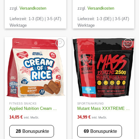
Dieses
Produkt
zzgl.
Versandkosten
zzgl.
Versandkosten
weist
Lieferzeit:
1-3 (DE) | 3-5 (AT)
Lieferzeit:
1-3 (DE) | 3-5 (AT)
mehrere
Varianten
Werktage
Werktage
auf.
Die
Optionen
können
Auf die
Auf die
Wunschliste
Wunschliste
auf
der
Produktseite
gewählt
werden
FITNESS SNACKS
SPORTNAHRUNG
Applied Nutrition Cream ...
Mutant Mass XXXTREME ...
14,05
€
34,99
€
inkl. MwSt.
inkl. MwSt.
28
Bonuspunkte
69
Bonuspunkte