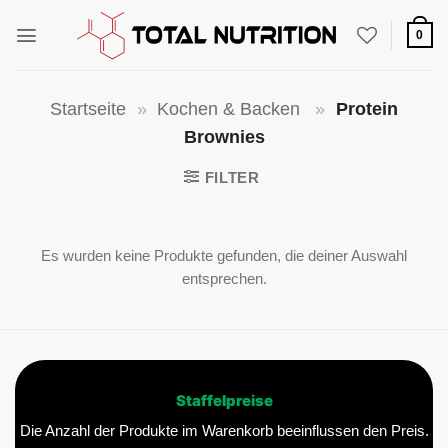
Zum
Inhalt
0
springen
Startseite
»
Kochen & Backen
»
Protein
Brownies
FILTER
Es wurden keine Produkte gefunden, die deiner Auswahl
entsprechen.
Staffelpreise
Die Anzahl der Produkte im Warenkorb beeinflussen den Preis.