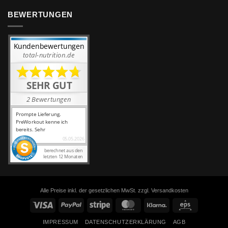
BEWERTUNGEN
Alle Preise inkl. der gesetzlichen MwSt. zzgl. Versandkosten
Visa
PayPal
Stripe
MasterCard
Klarna
Eps
IMPRESSUM
DATENSCHUTZERKLÄRUNG
AGB