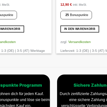
12,90
€
l. MwSt.
inkl. MwSt.
uspunkte
25
Bonuspunkte
N WARENKORB
IN DEN WARENKORB
sandkosten
zzgl.
Versandkosten
:
1-3 (DE) | 3-5 (AT) Werktage
Lieferzeit:
1-3 (DE) | 3-5 (AT)
spunkte Programm
Sichere Zahlun
ohnen dich für jeden Kauf.
Durch zertifizierte Zahlungsa
nuspunkte und löse sie beim
eine sichere Zahlung 
nächsten Kauf ein.
verschlüsselte Verbindun