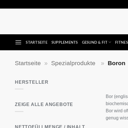
Zum
Inhalt
springen
STARTSEITE
SUPPLEMENTS
GESUND & FIT
FITNE
Startseite
»
Spezialprodukte
»
Boron
HERSTELLER
Bor (engli
biochemisc
ZEIGE ALLE ANGEBOTE
Bor wird o
genug wiss
NETTOFÜLLMENGE / INHALT