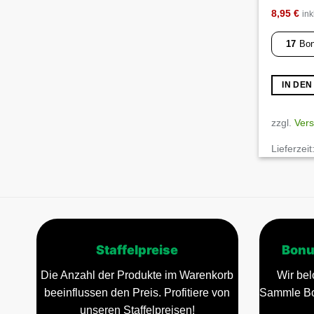
8,95
€
ink
17
Bon
IN DE
zzgl.
Ver
Lieferzeit
Staffelpreise
Bonu
Die Anzahl der Produkte im Warenkorb
Wir bel
beeinflussen den Preis. Profitiere von
Sammle Bo
unseren Staffelpreisen!