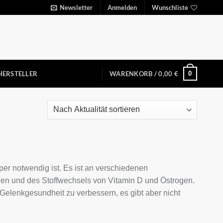
Newsletter
Anmelden
Wunschliste
0
HERSTELLER
WARENKORB /
0,00
€
per notwendig ist. Es ist an verschiedenen
hen und des Stoffwechsels von Vitamin D und Östrogen.
Gelenkgesundheit zu verbessern, es gibt aber nicht