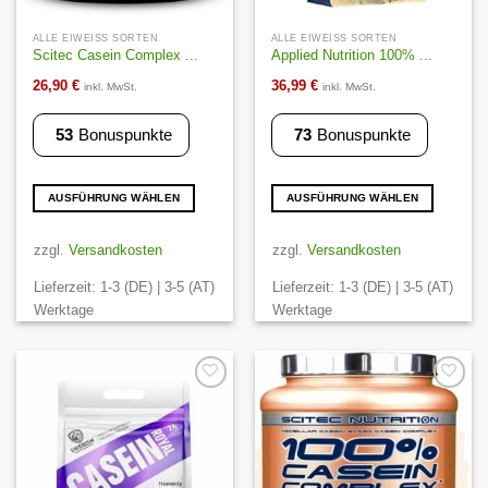
ALLE EIWEISS SORTEN
ALLE EIWEISS SORTEN
Scitec Casein Complex ...
Applied Nutrition 100% ...
26,90
€
36,99
€
inkl. MwSt.
inkl. MwSt.
53
Bonuspunkte
73
Bonuspunkte
AUSFÜHRUNG WÄHLEN
AUSFÜHRUNG WÄHLEN
Dieses
Dieses
Produkt
Produkt
zzgl.
Versandkosten
zzgl.
Versandkosten
weist
weist
Lieferzeit:
1-3 (DE) | 3-5 (AT)
Lieferzeit:
1-3 (DE) | 3-5 (AT)
mehrere
mehrere
Varianten
Varianten
Werktage
Werktage
auf.
auf.
Die
Die
Optionen
Optionen
können
können
Auf die
Auf die
Wunschliste
Wunschliste
auf
auf
der
der
Produktseite
Produktseite
gewählt
gewählt