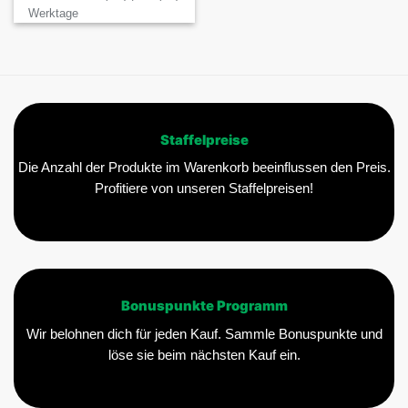
Varianten
Werktage
auf.
Die
Optionen
können
auf
der
Staffelpreise
Produktseite
gewählt
Die Anzahl der Produkte im Warenkorb beeinflussen den Preis.
werden
Profitiere von unseren Staffelpreisen!
Bonuspunkte Programm
Wir belohnen dich für jeden Kauf. Sammle Bonuspunkte und
löse sie beim nächsten Kauf ein.