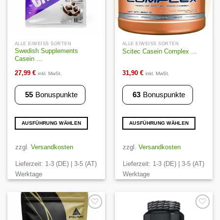
werden
werden
ALLE EIWEISS SORTEN
ALLE EIWEISS SORTEN
Swedish Supplements
Scitec Casein Complex ...
Casein ...
27,99
€
31,90
€
inkl. MwSt.
inkl. MwSt.
55
Bonuspunkte
63
Bonuspunkte
AUSFÜHRUNG WÄHLEN
AUSFÜHRUNG WÄHLEN
Dieses
Dieses
Produkt
Produkt
zzgl.
Versandkosten
zzgl.
Versandkosten
weist
weist
Lieferzeit:
1-3 (DE) | 3-5 (AT)
Lieferzeit:
1-3 (DE) | 3-5 (AT)
mehrere
mehrere
Varianten
Varianten
Werktage
Werktage
auf.
auf.
Die
Die
Optionen
Optionen
können
können
Auf die
Auf die