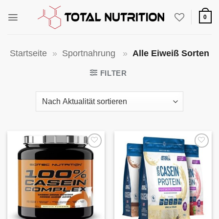
Zum
Inhalt
0
springen
Startseite
»
Sportnahrung
»
Alle Eiweiß Sorten
FILTER
Auf die
Auf die
Wunschliste
Wunschliste