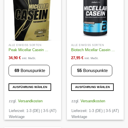
Wunschliste
Wunschliste
auf
auf
der
der
Produktseite
Produktseite
gewählt
gewählt
werden
werden
ALLE EIWEISS SORTEN
ALLE EIWEISS SORTEN
Peak Micellar Casein ...
Biotech Micellar Casein ...
34,90
€
27,95
€
inkl. MwSt.
inkl. MwSt.
69
Bonuspunkte
55
Bonuspunkte
AUSFÜHRUNG WÄHLEN
AUSFÜHRUNG WÄHLEN
Dieses
Dieses
Produkt
Produkt
zzgl.
Versandkosten
zzgl.
Versandkosten
weist
weist
Lieferzeit:
1-3 (DE) | 3-5 (AT)
Lieferzeit:
1-3 (DE) | 3-5 (AT)
mehrere
mehrere
Varianten
Varianten
Werktage
Werktage
auf.
auf.
Die
Die