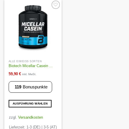
Optionen
Optionen
können
können
Auf die
Wunschliste
auf
auf
der
der
Produktseite
Produktseite
gewählt
gewählt
werden
werden
ALLE EIWEISS SORTEN
Biotech Micellar Casein ...
59,90
€
inkl. MwSt.
119
Bonuspunkte
AUSFÜHRUNG WÄHLEN
Dieses
Produkt
zzgl.
Versandkosten
weist
Lieferzeit:
1-3 (DE) | 3-5 (AT)
mehrere