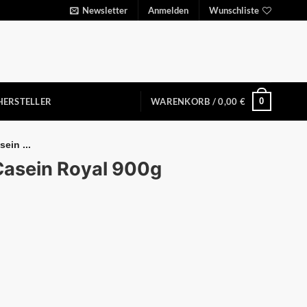
Newsletter
Anmelden
Wunschliste
0
HERSTELLER
WARENKORB /
0,00
€
ein ...
asein Royal 900g