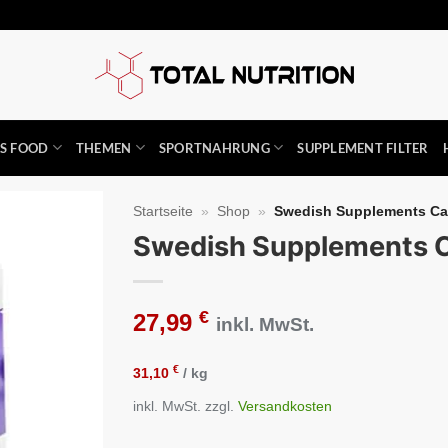
SS FOOD
THEMEN
SPORTNAHRUNG
SUPPLEMENT FILTER
Startseite
»
Shop
»
Swedish Supplements Cas
Swedish Supplements C
Auf die
Wunschliste
€
27,99
inkl. MwSt.
€
31,10
/
kg
inkl. MwSt.
zzgl.
Versandkosten