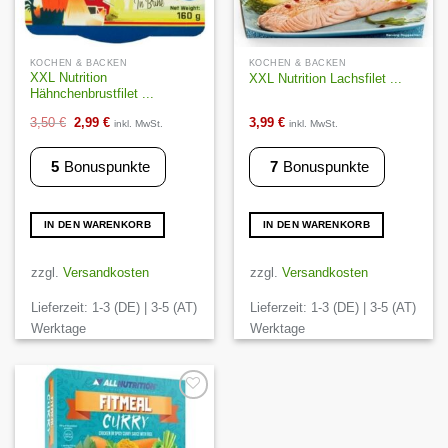
KOCHEN & BACKEN
KOCHEN & BACKEN
XXL Nutrition
XXL Nutrition Lachsfilet ...
Hähnchenbrustfilet ...
Ursprünglicher
Aktueller
3,50
€
2,99
€
3,99
€
inkl. MwSt.
inkl. MwSt.
Preis
Preis
5
Bonuspunkte
7
Bonuspunkte
war:
ist:
3,50 €
2,99 €.
IN DEN WARENKORB
IN DEN WARENKORB
zzgl.
Versandkosten
zzgl.
Versandkosten
Lieferzeit:
1-3 (DE) | 3-5 (AT)
Lieferzeit:
1-3 (DE) | 3-5 (AT)
Werktage
Werktage
Auf die
Wunschliste