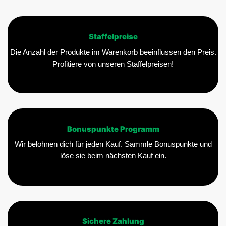
können
auf
der
Staffelpreise
Produktseite
gewählt
Die Anzahl der Produkte im Warenkorb beeinflussen den Preis.
werden
Profitiere von unseren Staffelpreisen!
Bonuspunkte Programm
Wir belohnen dich für jeden Kauf. Sammle Bonuspunkte und
löse sie beim nächsten Kauf ein.
Sichere Zahlung