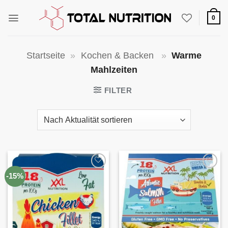
Zum
Inhalt
0
springen
Startseite
»
Kochen & Backen
»
Warme
Mahlzeiten
FILTER
Auf die
Auf die
-15%
Wunschliste
Wunschliste