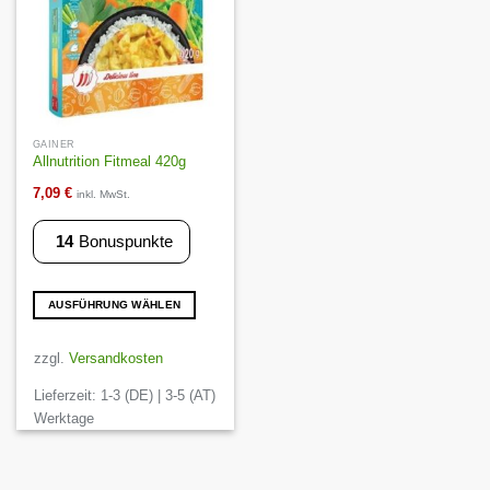
GAINER
Allnutrition Fitmeal 420g
7,09
€
inkl. MwSt.
14
Bonuspunkte
AUSFÜHRUNG WÄHLEN
Dieses
Produkt
zzgl.
Versandkosten
weist
Lieferzeit:
1-3 (DE) | 3-5 (AT)
mehrere
Varianten
Werktage
auf.
Die
Optionen