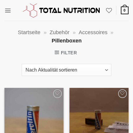
Zum
Inhalt
0
springen
Startseite
»
Zubehör
»
Accessoires
»
Pillenboxen
FILTER
Auf die
Auf die
Wunschliste
Wunschliste