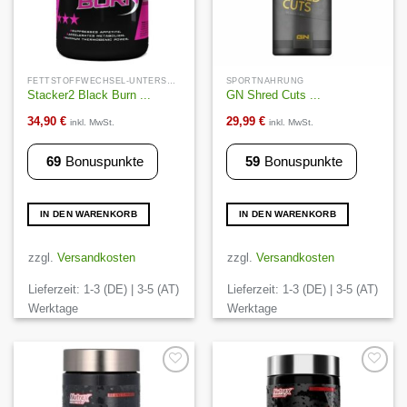
FETTSTOFFWECHSEL-UNTERSTÜTZUNG
SPORTNAHRUNG
Stacker2 Black Burn ...
GN Shred Cuts ...
34,90
€
29,99
€
inkl. MwSt.
inkl. MwSt.
69
Bonuspunkte
59
Bonuspunkte
IN DEN WARENKORB
IN DEN WARENKORB
zzgl.
Versandkosten
zzgl.
Versandkosten
Lieferzeit:
1-3 (DE) | 3-5 (AT)
Lieferzeit:
1-3 (DE) | 3-5 (AT)
Werktage
Werktage
Auf die
Auf die
Wunschliste
Wunschliste