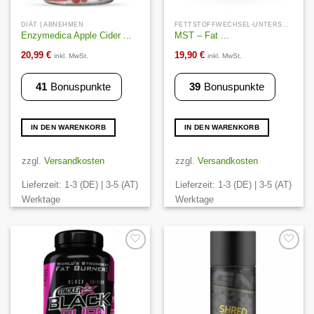
DIÄT | ABNEHMEN
FETTSTOFFWECHSEL-UNTERSTÜTZUNG
Enzymedica Apple Cider ...
MST – Fat ...
20,99
€
19,90
€
inkl. MwSt.
inkl. MwSt.
41
Bonuspunkte
39
Bonuspunkte
IN DEN WARENKORB
IN DEN WARENKORB
zzgl.
Versandkosten
zzgl.
Versandkosten
Lieferzeit:
1-3 (DE) | 3-5 (AT)
Lieferzeit:
1-3 (DE) | 3-5 (AT)
Werktage
Werktage
Auf die
Auf die
Wunschliste
Wunschliste