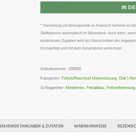
IN D
* Vorsetzung um Bonuspunkte in Anspruch nehmen zu könn
Staffelpreise automatisch im Warenkorb. Auch dann, wenn
kostenlosen Zugaben wird ab Überschreiten der angegeben
hinzugefügt und mit dem Gesamtpreis verrechnet.
Artikelnummer:
190500
Kategorien:
Fettstoffwechsel-Unterstützung
,
Diät | A
Schlagwörter:
Abnehmen
,
Fettabbau
,
Fettverbrennung
NÄHRWERTANGABEN & ZUTATEN
WARNHINWEISE
REZENSIO