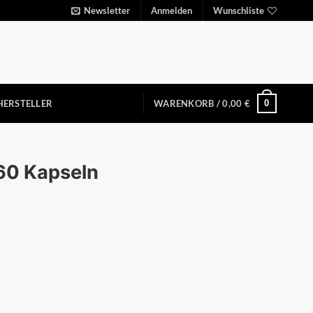
Newsletter
Anmelden
Wunschliste
0
HERSTELLER
WARENKORB /
0,00
€
 60 Kapseln