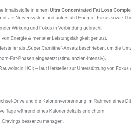
e Inhaltsstoffe in einem
Ultra Concentrated Fat Loss Comple
 zentrale Nervensystem und unterstützt Energie, Fokus sowie T
erender Wirkung und Fokus in Verbindung gebracht.
 von Energie & mentaler Leistungsfähigkeit genutzt.
Hersteller als „Super Carnitine“-Ansatz beschrieben, um die Um
bborn-Fat-Phasen eingesetzt (stimulanzien-intensiv).
auwolscin HCl) – laut Hersteller zur Unterstützung von Fokus &
chsel-Drive und die Kalorienverbrennung im Rahmen eines Diä
ve Tage während eines Kaloriendefizits erleichtern.
d Cravings besser zu managen.