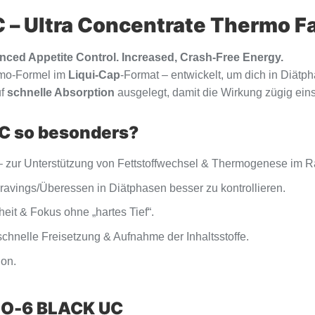
C – Ultra Concentrate Thermo F
nced Appetite Control. Increased, Crash-Free Energy.
rmo-Formel im
Liqui-Cap
-Format – entwickelt, um dich in Diätp
uf
schnelle Absorption
ausgelegt, damit die Wirkung zügig eins
C so besonders?
 zur Unterstützung von Fettstoffwechsel & Thermogenese im Ra
ravings/Überessen in Diätphasen besser zu kontrollieren.
it & Fokus ohne „hartes Tief“.
chnelle Freisetzung & Aufnahme der Inhaltsstoffe.
ion.
IPO-6 BLACK UC