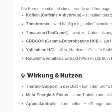
Die Formel kombiniert stimulierende und thermogen
Koffein (Caffeine Anhydrous)
– stimuliert das
Theobromin
– wird häufig mit „sanfter“ stimuli
Theacrine (TeaCrine®)
– wird zur Unterstützung
GBBGO® (Gamma-Butyrobetaine HCl)
– laut 
Yohimbine HCl
– oft in „Hardcore“-Cuts für Stu
Rauwolfia vomitoria Extrakt
(Wurzel, std. 90% R
✨ Wirkung & Nutzen
Thermo-Support in der Diät
– kann den Stoffwe
Mehr Energie & Fokus
– kann Training und akti
Appetitkontrolle
– kann helfen, Heißhunger un