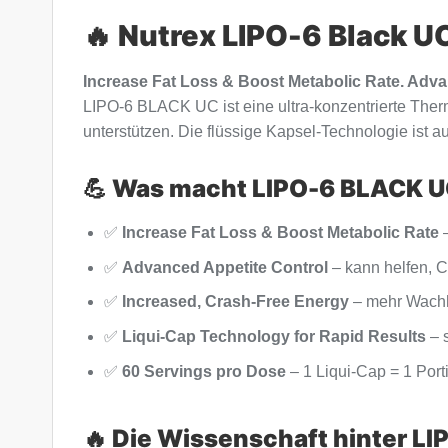
🔥 Nutrex LIPO-6 Black U
Increase Fat Loss & Boost Metabolic Rate. Adva
LIPO-6 BLACK UC ist eine ultra-konzentrierte The
unterstützen. Die flüssige Kapsel-Technologie ist a
💪 Was macht LIPO-6 BLACK U
✅
Increase Fat Loss & Boost Metabolic Rate
–
✅
Advanced Appetite Control
– kann helfen, C
✅
Increased, Crash-Free Energy
– mehr Wachhe
✅
Liqui-Cap Technology for Rapid Results
– s
✅
60 Servings pro Dose
– 1 Liqui-Cap = 1 Port
🔥 Die Wissenschaft hinter L