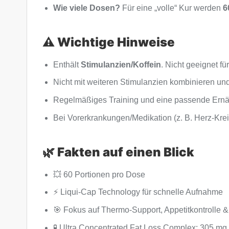
Wie viele Dosen?
Für eine „volle“ Kur werden
6
⚠️ Wichtige Hinweise
Enthält
Stimulanzien/Koffein
. Nicht geeignet fü
Nicht mit weiteren Stimulanzien kombinieren und
Regelmäßiges Training und eine passende Ernähr
Bei Vorerkrankungen/Medikation (z. B. Herz-Kreis
🌿 Fakten auf einen Blick
💥 60 Portionen pro Dose
⚡ Liqui-Cap Technology für schnelle Aufnahme
🎯 Fokus auf Thermo-Support, Appetitkontrolle 
🧪 Ultra Concentrated Fat Loss Complex: 305 mg