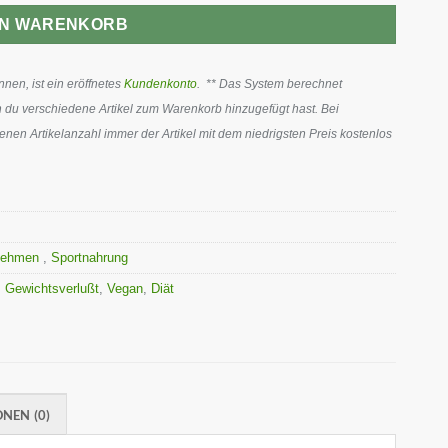
EN WARENKORB
en, ist ein eröffnetes
Kundenkonto
. ** Das System berechnet
 du verschiedene Artikel zum Warenkorb hinzugefügt hast. Bei
en Artikelanzahl immer der Artikel mit dem niedrigsten Preis kostenlos
bnehmen
,
Sportnahrung
,
Gewichtsverlußt
,
Vegan
,
Diät
NEN (0)