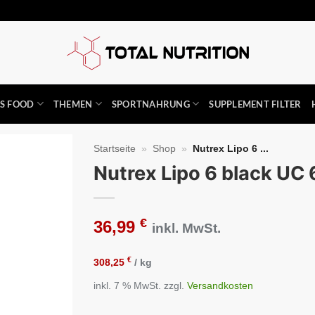
SS FOOD
THEMEN
SPORTNAHRUNG
SUPPLEMENT FILTER
Startseite
»
Shop
»
Nutrex Lipo 6 ...
Nutrex Lipo 6 black UC
Auf die
Wunschliste
€
36,99
inkl. MwSt.
€
308,25
/
kg
inkl. 7 % MwSt.
zzgl.
Versandkosten