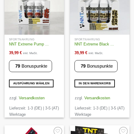
Produktseite
Produktseite
gewählt
gewählt
werden
werden
SPORTNAHRUNG
SPORTNAHRUNG
NNT Extreme Pump ...
NNT Extreme Black ...
39,99
€
39,99
€
inkl. MwSt.
inkl. MwSt.
79
Bonuspunkte
79
Bonuspunkte
AUSFÜHRUNG WÄHLEN
IN DEN WARENKORB
Dieses
Produkt
zzgl.
Versandkosten
zzgl.
Versandkosten
weist
Lieferzeit:
1-3 (DE) | 3-5 (AT)
Lieferzeit:
1-3 (DE) | 3-5 (AT)
mehrere
Varianten
Werktage
Werktage
auf.
Die
Optionen