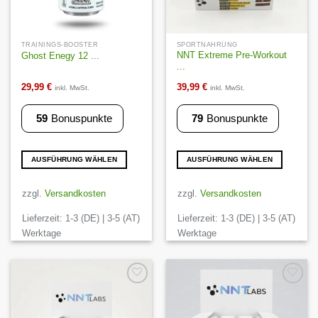
TRAININGS-BOOSTER
SPORTNAHRUNG
NNT Extreme Pre-Workout
Ghost Enegy 12 ...
...
29,99
€
39,99
€
inkl. MwSt.
inkl. MwSt.
59
Bonuspunkte
79
Bonuspunkte
AUSFÜHRUNG WÄHLEN
AUSFÜHRUNG WÄHLEN
Dieses
Dieses
Produkt
Produkt
zzgl.
Versandkosten
zzgl.
Versandkosten
weist
weist
Lieferzeit:
1-3 (DE) | 3-5 (AT)
Lieferzeit:
1-3 (DE) | 3-5 (AT)
mehrere
mehrere
Varianten
Varianten
Werktage
Werktage
auf.
auf.
Die
Die
Optionen
Optionen
können
können
Auf die
Auf die
Wunschliste
Wunschliste
auf
auf
der
der