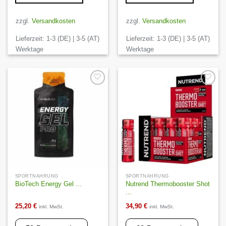
zzgl.
Versandkosten
zzgl.
Versandkosten
Lieferzeit:
1-3 (DE) | 3-5 (AT)
Lieferzeit:
1-3 (DE) | 3-5 (AT)
Werktage
Werktage
Auf die
Auf die
Wunschliste
Wunschliste
SPORTNAHRUNG
SPORTNAHRUNG
Nutrend Thermobooster Shot
BioTech Energy Gel ...
...
25,20
€
34,90
€
inkl. MwSt.
inkl. MwSt.