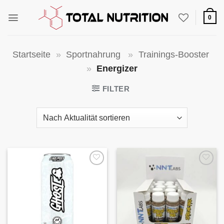
Zum
Inhalt
0
springen
Startseite
»
Sportnahrung
»
Trainings-Booster
»
Energizer
FILTER
Auf die
Auf die
Wunschliste
Wunschliste