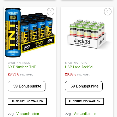
auf.
auf.
Die
Die
Optionen
Optionen
können
können
Auf die
Auf die
Wunschliste
Wunschliste
auf
auf
der
der
Produktseite
Produktseite
gewählt
gewählt
werden
werden
SPORTNAHRUNG
SPORTNAHRUNG
NXT Nutrition TNT ...
USP Labs Jack3d ...
29,99
€
29,99
€
inkl. MwSt.
inkl. MwSt.
59
Bonuspunkte
59
Bonuspunkte
AUSFÜHRUNG WÄHLEN
AUSFÜHRUNG WÄHLEN
Dieses
Dieses
Produkt
Produkt
zzgl.
Versandkosten
zzgl.
Versandkosten