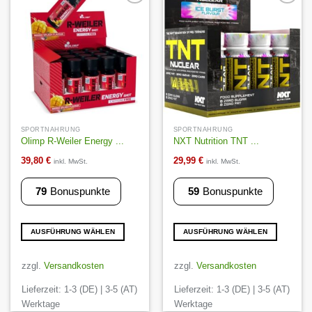
können
Auf die
Auf die
Wunschliste
Wunschliste
auf
der
Produktseite
gewählt
werden
SPORTNAHRUNG
SPORTNAHRUNG
Olimp R-Weiler Energy ...
NXT Nutrition TNT ...
39,80
€
29,99
€
inkl. MwSt.
inkl. MwSt.
79
Bonuspunkte
59
Bonuspunkte
AUSFÜHRUNG WÄHLEN
AUSFÜHRUNG WÄHLEN
Dieses
Dieses
Produkt
Produkt
zzgl.
Versandkosten
zzgl.
Versandkosten
weist
weist
Lieferzeit:
1-3 (DE) | 3-5 (AT)
Lieferzeit:
1-3 (DE) | 3-5 (AT)
mehrere
mehrere
Varianten
Varianten
Werktage
Werktage