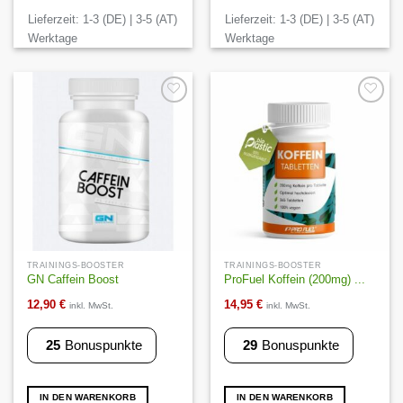
weist
weist
Lieferzeit:
1-3 (DE) | 3-5 (AT)
Lieferzeit:
1-3 (DE) | 3-5 (AT)
mehrere
mehrere
Varianten
Varianten
Werktage
Werktage
auf.
auf.
Die
Die
Optionen
Optionen
können
können
Auf die
Auf die
Wunschliste
Wunschliste
auf
auf
der
der
Produktseite
Produktseite
gewählt
gewählt
werden
werden
TRAININGS-BOOSTER
TRAININGS-BOOSTER
GN Caffein Boost
ProFuel Koffein (200mg) ...
12,90
€
14,95
€
inkl. MwSt.
inkl. MwSt.
25
Bonuspunkte
29
Bonuspunkte
IN DEN WARENKORB
IN DEN WARENKORB