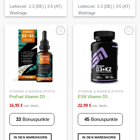
Lieferzeit:
1-3 (DE) | 3-5 (AT)
Lieferzeit:
1-3 (DE) | 3-5 (AT)
Werktage
Werktage
Auf die
Auf die
Wunschliste
Wunschliste
VITAMINE & MINERALSTOFFE
VITAMINE & MINERALSTOFFE
ProFuel Vitamin D3 ...
ESN Vitamin D3 ...
16,95
€
22,99
€
inkl. MwSt.
inkl. MwSt.
33
Bonuspunkte
45
Bonuspunkte
IN DEN WARENKORB
IN DEN WARENKORB