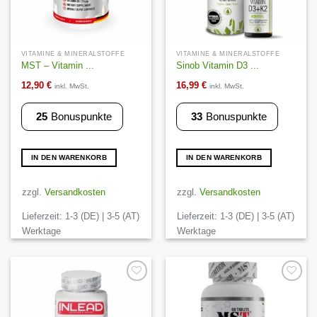
VITAMINE & MINERALSTOFFE
VITAMINE & MINERALSTOFFE
MST – Vitamin ...
Sinob Vitamin D3 ...
12,90
€
16,99
€
inkl. MwSt.
inkl. MwSt.
25
Bonuspunkte
33
Bonuspunkte
IN DEN WARENKORB
IN DEN WARENKORB
zzgl.
Versandkosten
zzgl.
Versandkosten
Lieferzeit:
1-3 (DE) | 3-5 (AT)
Lieferzeit:
1-3 (DE) | 3-5 (AT)
Werktage
Werktage
Auf die
Auf die
Wunschliste
Wunschliste