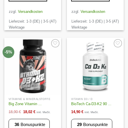
zzgl.
Versandkosten
zzgl.
Versandkosten
Lieferzeit:
1-3 (DE) | 3-5 (AT)
Lieferzeit:
1-3 (DE) | 3-5 (AT)
Werktage
Werktage
Auf die
Auf die
-5%
Wunschliste
Wunschliste
VITAMINE & MINERALSTOFFE
VITAMIN D3 / D
Big Zone Vitamin ...
BioTech Ca-D3-K2 90 ...
Ursprünglicher
Aktueller
18,90
€
18,02
€
14,90
€
inkl. MwSt.
inkl. MwSt.
Preis
Preis
36
Bonuspunkte
29
Bonuspunkte
war:
ist: