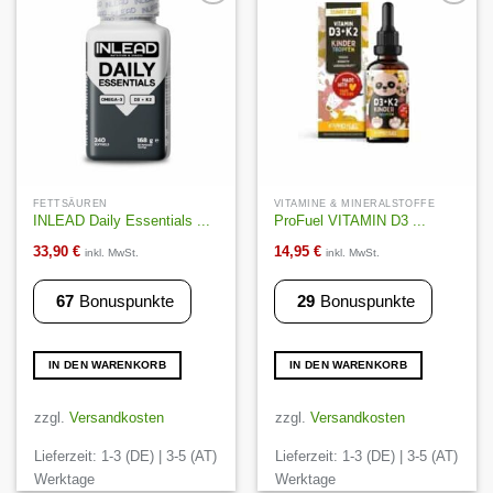
Auf die
Auf die
Wunschliste
Wunschliste
FETTSÄUREN
VITAMINE & MINERALSTOFFE
INLEAD Daily Essentials ...
ProFuel VITAMIN D3 ...
33,90
€
14,95
€
inkl. MwSt.
inkl. MwSt.
67
Bonuspunkte
29
Bonuspunkte
IN DEN WARENKORB
IN DEN WARENKORB
zzgl.
Versandkosten
zzgl.
Versandkosten
Lieferzeit:
1-3 (DE) | 3-5 (AT)
Lieferzeit:
1-3 (DE) | 3-5 (AT)
Werktage
Werktage