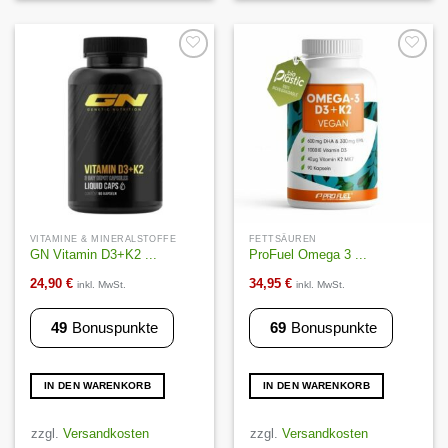
Auf die
Auf die
Wunschliste
Wunschliste
VITAMINE & MINERALSTOFFE
FETTSÄUREN
GN Vitamin D3+K2 ...
ProFuel Omega 3 ...
24,90
€
34,95
€
inkl. MwSt.
inkl. MwSt.
49
Bonuspunkte
69
Bonuspunkte
IN DEN WARENKORB
IN DEN WARENKORB
zzgl.
Versandkosten
zzgl.
Versandkosten