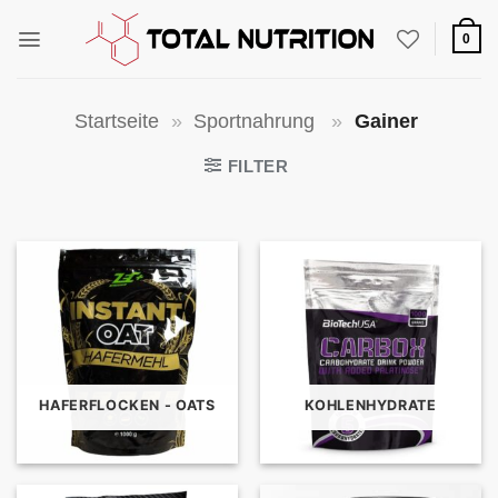
Zum
Inhalt
0
springen
Startseite
»
Sportnahrung
»
Gainer
FILTER
HAFERFLOCKEN - OATS
KOHLENHYDRATE