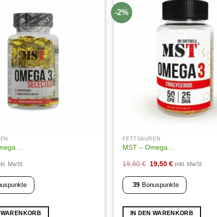
-2%
Auf die
Wunschliste
REN
FETTSÄUREN
ega ...
MST – Omega ...
Ursprünglicher
Aktueller
19,80
€
19,50
€
nkl. MwSt.
inkl. MwSt.
Preis
Preis
uspunkte
39
Bonuspunkte
war:
ist:
19,80 €
19,50 €.
N WARENKORB
IN DEN WARENKORB