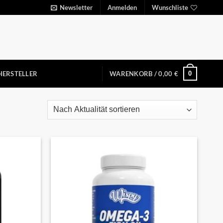
Newsletter
Anmelden
Wunschliste
0
HERSTELLER
WARENKORB /
0,00
€
Auf die
Auf die
Wunschliste
Wunschliste