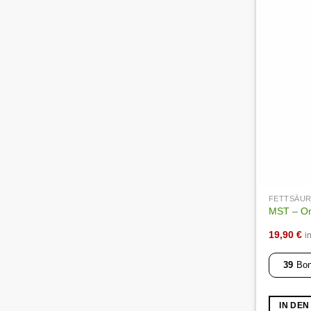
FETTSÄU
MST – Om
19,90
€
i
39
Bon
IN DE