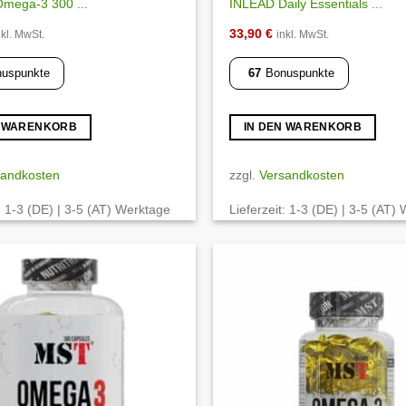
mega-3 300 ...
INLEAD Daily Essentials ...
33,90
€
nkl. MwSt.
inkl. MwSt.
uspunkte
67
Bonuspunkte
N WARENKORB
IN DEN WARENKORB
sandkosten
zzgl.
Versandkosten
:
1-3 (DE) | 3-5 (AT) Werktage
Lieferzeit:
1-3 (DE) | 3-5 (AT)
Auf die
Wunschliste