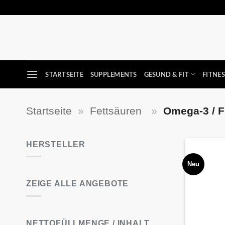
Zum
Inhalt
springen
STARTSEITE
SUPPLEMENTS
GESUND & FIT
FITNE
Startseite
»
Fettsäuren
»
Omega-3 / F
HERSTELLER
Neu
ZEIGE ALLE ANGEBOTE
NETTOFÜLLMENGE / INHALT