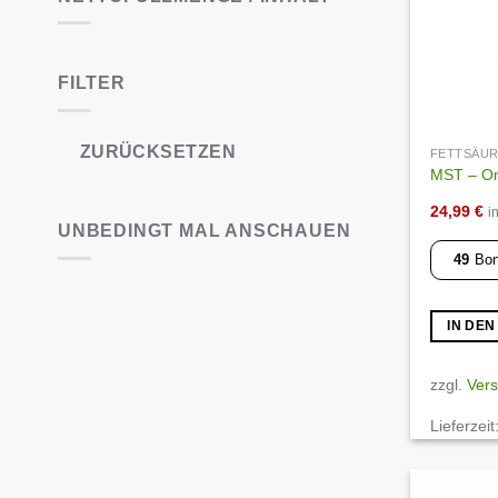
FILTER
ZURÜCKSETZEN
FETTSÄU
MST – Om
24,99
€
i
UNBEDINGT MAL ANSCHAUEN
49
Bon
IN DE
zzgl.
Ver
Lieferzeit