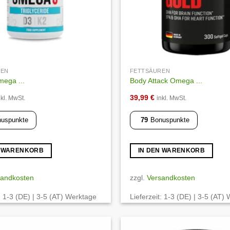
REN
FETTSÄUREN
ega ...
Body Attack Omega ...
39,99
€
nkl. MwSt.
inkl. MwSt.
uspunkte
79
Bonuspunkte
N WARENKORB
IN DEN WARENKORB
sandkosten
zzgl.
Versandkosten
:
1-3 (DE) | 3-5 (AT) Werktage
Lieferzeit:
1-3 (DE) | 3-5 (AT)