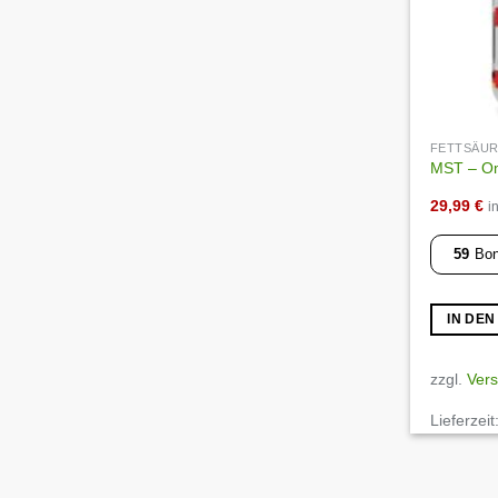
FETTSÄU
MST – Om
29,99
€
i
59
Bon
IN DE
zzgl.
Ver
Lieferzeit