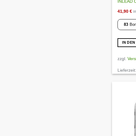
INLEAD O
41,90
€
i
83
Bon
IN DE
zzgl.
Ver
Lieferzeit