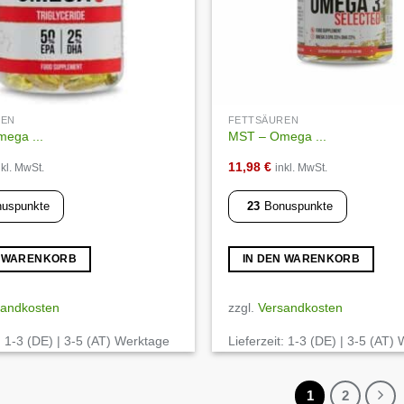
REN
FETTSÄUREN
ega ...
MST – Omega ...
11,98
€
nkl. MwSt.
inkl. MwSt.
uspunkte
23
Bonuspunkte
N WARENKORB
IN DEN WARENKORB
sandkosten
zzgl.
Versandkosten
:
1-3 (DE) | 3-5 (AT) Werktage
Lieferzeit:
1-3 (DE) | 3-5 (AT)
1
2