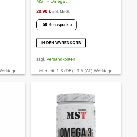
MST – Omega ...
29,90
€
inkl. MwSt.
59
Bonuspunkte
IN DEN WARENKORB
zzgl.
Versandkosten
 Werktage
Lieferzeit:
1-3 (DE) | 3-5 (AT) Werktage
Auf die
Auf die
Wunschliste
Wunschliste