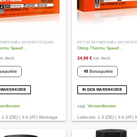
FFWECHSEL-UNTERSTÜTZUNG
FETTSTOFFWECHSEL-UNTERST
ermo Speed ...
Olimp Thermo Speed ...
24,99
€
nkl. MwSt.
inkl. MwSt.
uspunkte
49
Bonuspunkte
N WARENKORB
IN DEN WARENKORB
sandkosten
zzgl.
Versandkosten
:
1-3 (DE) | 3-5 (AT) Werktage
Lieferzeit:
1-3 (DE) | 3-5 (AT)