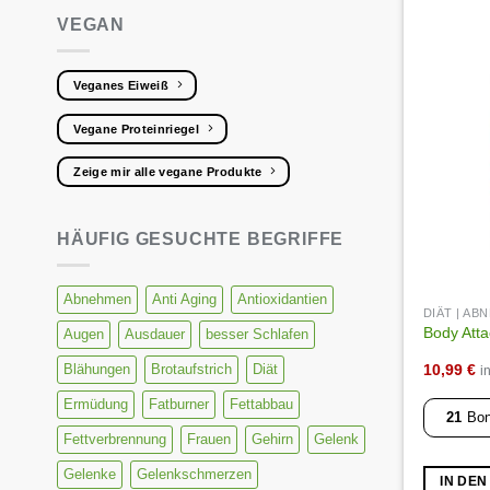
VEGAN
Veganes Eiweiß
Vegane Proteinriegel
Zeige mir alle vegane Produkte
HÄUFIG GESUCHTE BEGRIFFE
Abnehmen
Anti Aging
Antioxidantien
DIÄT | A
Body Attac
Augen
Ausdauer
besser Schlafen
10,99
€
Blähungen
Brotaufstrich
Diät
i
Ermüdung
Fatburner
Fettabbau
21
Bon
Fettverbrennung
Frauen
Gehirn
Gelenk
Gelenke
Gelenkschmerzen
IN DE