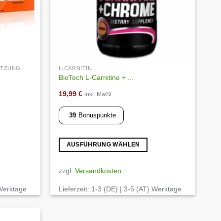
ÜTZUNG
L-CARNITIN
BioTech L-Carnitine + ...
19,99
€
inkl. MwSt.
39
Bonuspunkte
AUSFÜHRUNG WÄHLEN
Dieses
Produkt
zzgl.
Versandkosten
weist
 Werktage
Lieferzeit:
1-3 (DE) | 3-5 (AT) Werktage
mehrere
Varianten
auf.