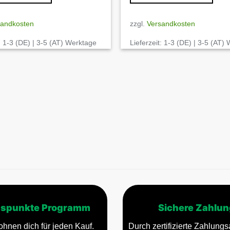
sandkosten
zzgl.
Versandkosten
:
1-3 (DE) | 3-5 (AT) Werktage
Lieferzeit:
1-3 (DE) | 3-5 (AT)
spunkte Programm
Sichere Zahlun
ohnen dich für jeden Kauf.
Durch zertifizierte Zahlungsa