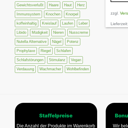
Gewichtsverlußt
Haare
Haut
Herz
zzgl.
Ver
Immunsystem
Knochen
Knorpel
koffeinhaltig
Kreislauf
Laufen
Leber
Lieferzeit
Libido
Müdigkeit
Nieren
Nusscreme
Nutella Alternative
Nägel
Potenz
Prophylaxe
Riegel
Schlafen
Schlafstörungen
Stimulanz
Vegan
Verdauung
Wachmacher
Wohlbefinden
Staffelpreise
Bonu
Die Anzahl der Produkte im Warenkorb
Wir bel