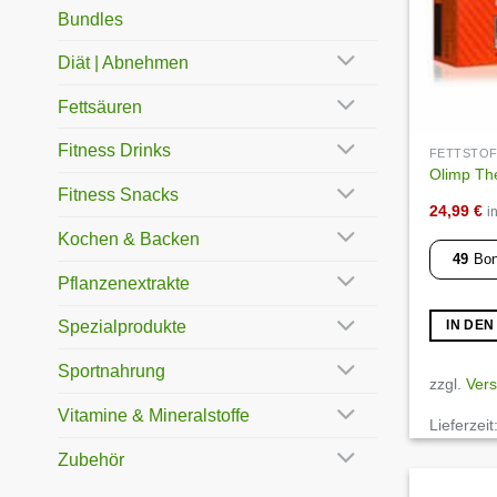
Bundles
Diät | Abnehmen
Fettsäuren
Fitness Drinks
FETTSTO
Olimp Th
Fitness Snacks
24,99
€
i
Kochen & Backen
49
Bon
Pflanzenextrakte
Spezialprodukte
IN DE
Sportnahrung
zzgl.
Ver
Vitamine & Mineralstoffe
Lieferzeit
Zubehör