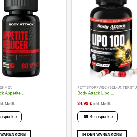
Auf die
Wunschliste
BNEHMEN
FETTSTOFFWECHSEL-UNTERST
k Appetite ...
Body Attack Lipo ...
34,99
€
nkl. MwSt.
inkl. MwSt.
uspunkte
69
Bonuspunkte
N WARENKORB
IN DEN WARENKORB