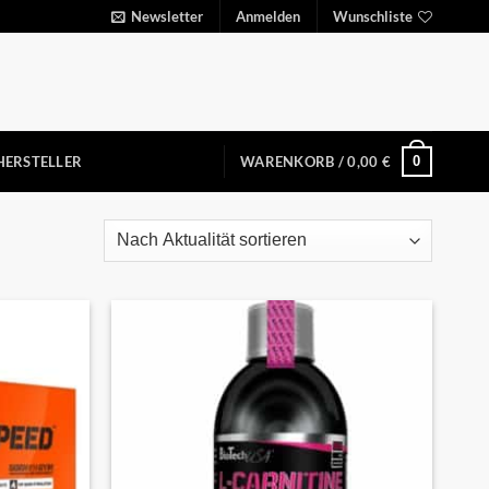
Newsletter
Anmelden
Wunschliste
0
HERSTELLER
WARENKORB /
0,00
€
Auf die
Auf die
Wunschliste
Wunschliste