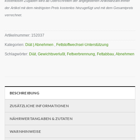
kostenlosen Zugaben wird ab Überschreiten der angegebenen Artikelanzahl immer
der Artikel mit dem niedrigsten Preis kostenlos hinzugefügt und mit dem Gesamtpreis
verrechnet.
Artikelnummer:
152037
Kategorien:
Diät | Abnehmen
,
Fettstoffwechsel-Unterstützung
Schlagwörter:
Diät
,
Gewichtsverlußt
,
Fettverbrennung
,
Fettabbau
,
Abnehmen
BESCHREIBUNG
ZUSÄTZLICHE INFORMATIONEN
NÄHRWERTANGABEN & ZUTATEN
WARNHINWEISE