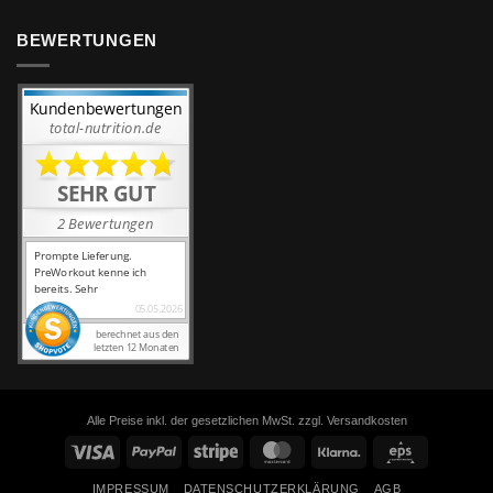
BEWERTUNGEN
Alle Preise inkl. der gesetzlichen MwSt. zzgl. Versandkosten
Visa
PayPal
Stripe
MasterCard
Klarna
Eps
IMPRESSUM
DATENSCHUTZERKLÄRUNG
AGB