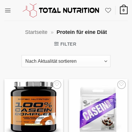
Zum
Inhalt
0
springen
Startseite
»
Protein für eine Diät
FILTER
Auf die
Auf die
Wunschliste
Wunschliste