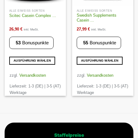
ALLE EIWEISS SORTEN
ALLE EIWEISS SORTEN
Swedish Supplements
Scitec Casein Complex ...
Casein ...
26,90
€
27,99
€
inkl. MwSt.
inkl. MwSt.
53
Bonuspunkte
55
Bonuspunkte
AUSFÜHRUNG WÄHLEN
AUSFÜHRUNG WÄHLEN
Dieses
Dieses
Produkt
Produkt
zzgl.
Versandkosten
zzgl.
Versandkosten
weist
weist
Lieferzeit:
1-3 (DE) | 3-5 (AT)
Lieferzeit:
1-3 (DE) | 3-5 (AT)
mehrere
mehrere
Varianten
Varianten
Werktage
Werktage
auf.
auf.
Die
Die
Optionen
Optionen
können
können
auf
auf
der
der
Staffelpreise
Produktseite
Produktseite