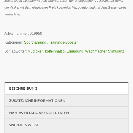
kostenlosen Zugaben wird ab Überschreiten der angegebenen Artikelanzahl immer
der Artikel mit dem niedrigsten Preis kostenlos hinzugefügt und mit dem Gesamtpreis
verrechnet.
Artikelnummer:
019950
Kategorien:
Sportnahrung
,
Trainings-Booster
Schlagwörter:
Müdigkeit
,
koffeinhaltig
,
Ermüdung
,
Wachmacher
,
Stimulanz
BESCHREIBUNG
ZUSÄTZLICHE INFORMATIONEN
NÄHRWERTANGABEN & ZUTATEN
WARNHINWEISE