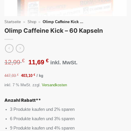
Startseite
»
Shop
»
Olimp Caffeine Kick ...
Olimp Caffeine Kick – 60 Kapseln
€
€
Ursprünglicher
Aktueller
12,99
11,69
inkl. MwSt.
Preis
Preis
€
€
447,93
403,10
/
kg
inkl. 7 % MwSt.
zzgl.
Versandkosten
war:
ist:
12,99 €
11,69 €.
Anzahl Rabatt**
3 Produkte kaufen und 2% sparen
6 Produkte kaufen und 3% sparen
9 Produkte kaufen und 4% sparen