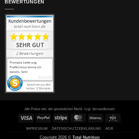
BEWERTUNGEN
Alle Preise inkl. der gesetzlichen MwSt. zzgl. Versandkosten
Visa
PayPal
Stripe
MasterCard
Klarna
Eps
IMPRESSUM
DATENSCHUTZERKLÄRUNG
AGB
Copyright 2026 ©
Total Nutrition