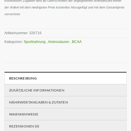
kostenlosen Zugaben wird ab Überschreiten der angegebenen Artikelanzahl immer
der Artikel mit dem niedrigsten Preis kostenlos hinzugefügt und mit dem Gesamtpreis
verrechnet.
Artikelnummer:
326716
Kategorien:
Sportnahrung
,
Aminosäuren
,
BCAA
BESCHREIBUNG
ZUSÄTZLICHE INFORMATIONEN
NÄHRWERTANGABEN & ZUTATEN
WARNHINWEISE
REZENSIONEN (0)