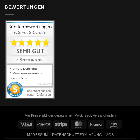
BEWERTUNGEN
Alle Preise inkl. der gesetzlichen MwSt. zzgl. Versandkosten
Visa
PayPal
Stripe
MasterCard
Klarna
Eps
IMPRESSUM
DATENSCHUTZERKLÄRUNG
AGB