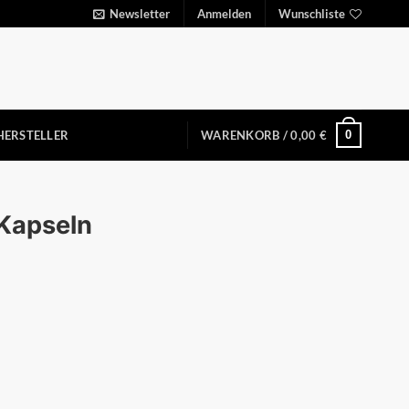
Newsletter
Anmelden
Wunschliste
0
HERSTELLER
WARENKORB /
0,00
€
 Kapseln