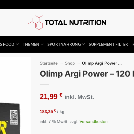
SS FOOD
THEMEN
SPORTNAHRUNG
SUPPLEMENT FILTER
Startseite
»
Shop
»
Olimp Argi Power ...
Olimp Argi Power – 120
Auf die
Wunschliste
€
21,99
inkl. MwSt.
€
183,25
/
kg
inkl. 7 % MwSt.
zzgl.
Versandkosten