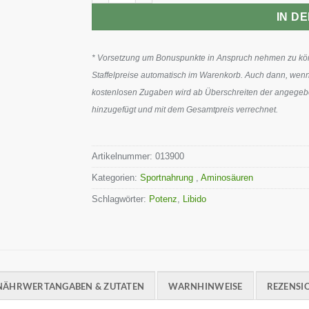
IN D
* Vorsetzung um Bonuspunkte in Anspruch nehmen zu könn
Staffelpreise automatisch im Warenkorb. Auch dann, wenn
kostenlosen Zugaben wird ab Überschreiten der angegeben
hinzugefügt und mit dem Gesamtpreis verrechnet.
Artikelnummer:
013900
Kategorien:
Sportnahrung
,
Aminosäuren
Schlagwörter:
Potenz
,
Libido
NÄHRWERTANGABEN & ZUTATEN
WARNHINWEISE
REZENSIO