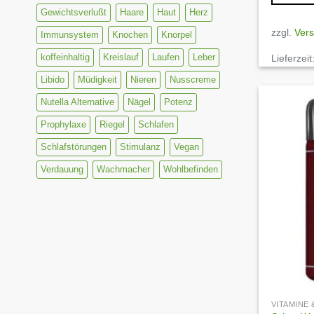
Gewichtsverlußt
Haare
Haut
Herz
zzgl.
Ver
Immunsystem
Knochen
Knorpel
koffeinhaltig
Kreislauf
Laufen
Leber
Lieferzeit
Libido
Müdigkeit
Nieren
Nusscreme
Nutella Alternative
Nägel
Potenz
Prophylaxe
Riegel
Schlafen
Schlafstörungen
Stimulanz
Vegan
Verdauung
Wachmacher
Wohlbefinden
VITAMINE