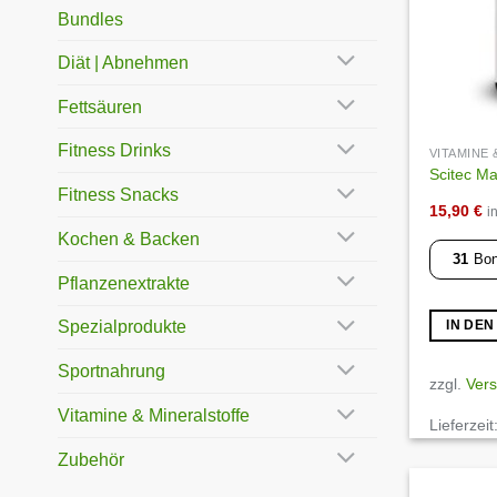
Bundles
Diät | Abnehmen
Fettsäuren
Fitness Drinks
VITAMINE
Scitec Ma
Fitness Snacks
15,90
€
i
Kochen & Backen
31
Bon
Pflanzenextrakte
Spezialprodukte
IN DE
Sportnahrung
zzgl.
Ver
Vitamine & Mineralstoffe
Lieferzeit
Zubehör