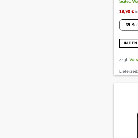
Scitec Wat
19,90
€
i
39
Bon
IN DE
zzgl.
Ver
Lieferzeit