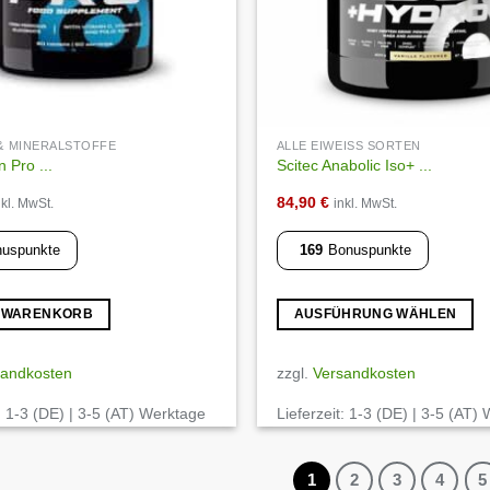
 & MINERALSTOFFE
ALLE EIWEISS SORTEN
n Pro ...
Scitec Anabolic Iso+ ...
84,90
€
nkl. MwSt.
inkl. MwSt.
uspunkte
169
Bonuspunkte
N WARENKORB
AUSFÜHRUNG WÄHLEN
Dieses
Produkt
sandkosten
zzgl.
Versandkosten
weist
:
1-3 (DE) | 3-5 (AT) Werktage
Lieferzeit:
1-3 (DE) | 3-5 (AT)
mehrere
Varianten
auf.
1
2
3
4
5