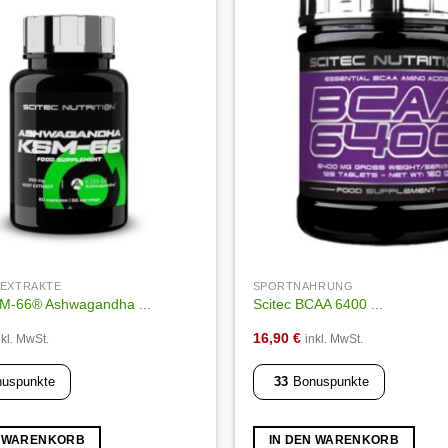
Auf die
Wunschliste
NEXTRAKTE
SPORTNAHRUNG
SM-66® Ashwagandha ...
Scitec BCAA 6400 ...
16,90
€
nkl. MwSt.
inkl. MwSt.
uspunkte
33
Bonuspunkte
N WARENKORB
IN DEN WARENKORB