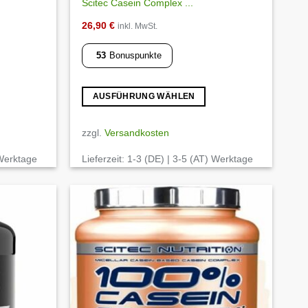
Scitec Casein Complex ...
26,90
€
inkl. MwSt.
53
Bonuspunkte
AUSFÜHRUNG WÄHLEN
Dieses
Produkt
zzgl.
Versandkosten
weist
 Werktage
Lieferzeit:
1-3 (DE) | 3-5 (AT) Werktage
mehrere
Varianten
auf.
Die
Optionen
Auf die
Auf die
Wunschliste
Wunschliste
können
auf
der
Produktseite
gewählt