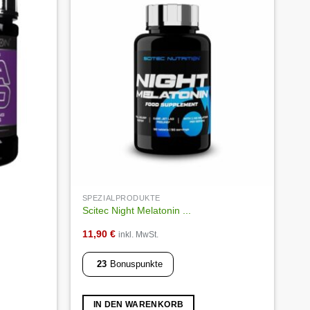
Die
Optionen
Auf die
Auf die
Wunschliste
Wunschliste
können
auf
der
Produktseite
gewählt
werden
SPEZIALPRODUKTE
Scitec Night Melatonin ...
11,90
€
inkl. MwSt.
23
Bonuspunkte
IN DEN WARENKORB