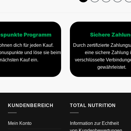
Die
Optionen
können
auf
der
spunkte Programm
Sichere Zahlun
Produktseite
gewählt
ohnen dich für jeden Kauf.
Durch zertifizierte Zahlungsa
werden
nuspunkte und löse sie beim
eine sichere Zahlung 
nächsten Kauf ein.
verschlüsselte Verbindun
gewährleistet.
KUNDENBEREICH
TOTAL NUTRITION
Mein Konto
Information zur Echtheit
von Kundenbewertungen