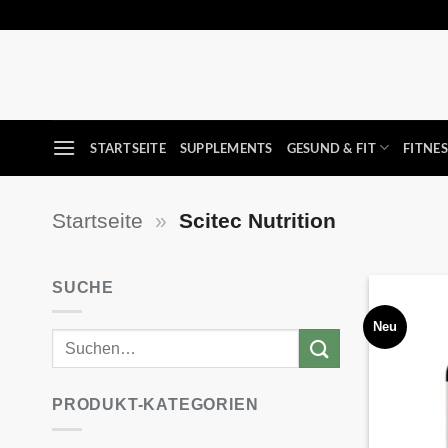
Zum
Inhalt
springen
STARTSEITE
SUPPLEMENTS
GESUND & FIT
FITNE
Startseite
»
Scitec Nutrition
SUCHE
Neu
PRODUKT-KATEGORIEN