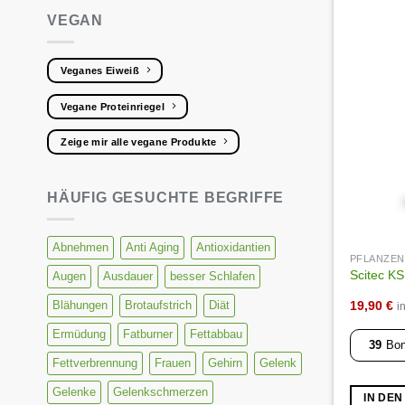
VEGAN
Veganes Eiweiß
Vegane Proteinriegel
Zeige mir alle vegane Produkte
HÄUFIG GESUCHTE BEGRIFFE
Abnehmen
Anti Aging
Antioxidantien
PFLANZE
Scitec K
Augen
Ausdauer
besser Schlafen
19,90
€
Blähungen
Brotaufstrich
Diät
i
Ermüdung
Fatburner
Fettabbau
39
Bon
Fettverbrennung
Frauen
Gehirn
Gelenk
Gelenke
Gelenkschmerzen
IN DE