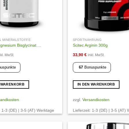
 & MINERALSTOFFE
SPORTNAHRUNG
gnesium Bisglycinat ...
Scitec Arginin 300g
33,90
€
nkl. MwSt.
inkl. MwSt.
uspunkte
67
Bonuspunkte
N WARENKORB
IN DEN WARENKORB
sandkosten
zzgl.
Versandkosten
:
1-3 (DE) | 3-5 (AT) Werktage
Lieferzeit:
1-3 (DE) | 3-5 (AT)