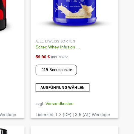
ALLE EIWEISS SORTEN
Scitec Whey Infusion ...
59,90
€
inkl. MwSt.
119
Bonuspunkte
AUSFÜHRUNG WÄHLEN
Dieses
Produkt
zzgl.
Versandkosten
weist
 Werktage
Lieferzeit:
1-3 (DE) | 3-5 (AT) Werktage
mehrere
Varianten
auf.