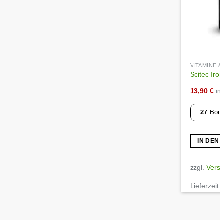
VITAMINE
Scitec Iro
13,90
€
i
27
Bon
IN DE
zzgl.
Ver
Lieferzeit