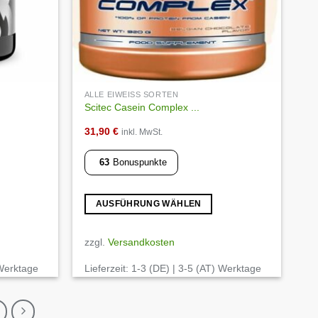
werden
ALLE EIWEISS SORTEN
Scitec Casein Complex ...
31,90
€
inkl. MwSt.
63
Bonuspunkte
AUSFÜHRUNG WÄHLEN
Dieses
Produkt
zzgl.
Versandkosten
weist
 Werktage
Lieferzeit:
1-3 (DE) | 3-5 (AT) Werktage
mehrere
Varianten
auf.