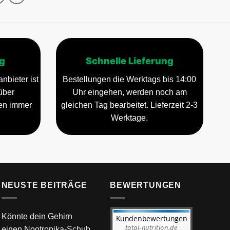
Die
Optionen
können
auf
der
g
Schnelle Lieferung
Produktseite
gewählt
nbieter ist
Bestellungen die Werktags bis 14:00
werden
über
Uhr eingehen, werden noch am
gen immer
gleichen Tag bearbeitet. Lieferzeit 2-3
Werktage.
NEUSTE BEITRÄGE
BEWERTUNGEN
Könnte dein Gehirn
einen Nootropika-Schub