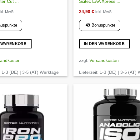
er Cut ...
Scitec EAA Xpress ...
24,90
€
nkl. MwSt.
inkl. MwSt.
uspunkte
49
Bonuspunkte
N WARENKORB
IN DEN WARENKORB
sandkosten
zzgl.
Versandkosten
:
1-3 (DE) | 3-5 (AT) Werktage
Lieferzeit:
1-3 (DE) | 3-5 (AT)
Auf die
Wunschliste