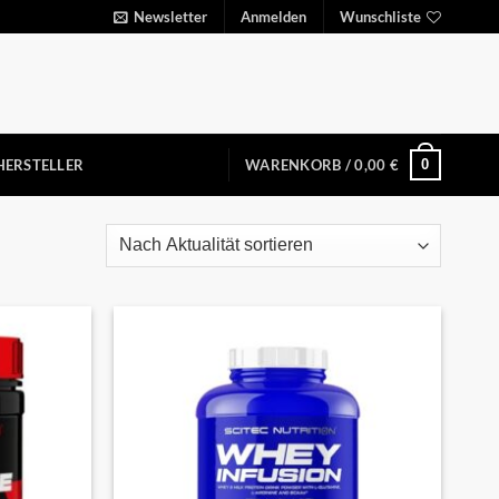
Newsletter
Anmelden
Wunschliste
0
HERSTELLER
WARENKORB /
0,00
€
Auf die
Auf die
Wunschliste
Wunschliste