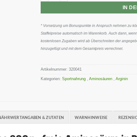
IN D
* Vorsetzung um Bonuspunkte in Anspruch nehmen zu könn
Staffelpreise automatisch im Warenkorb. Auch dann, wenn
kostenlosen Zugaben wird ab Überschreiten der angegeben
hinzugefügt und mit dem Gesamtpreis verrechnet.
Artikelnummer:
320041
Kategorien:
Sportnahrung
,
Aminosäuren
,
Arginin
NÄHRWERTANGABEN & ZUTATEN
WARNHINWEISE
REZENSIO