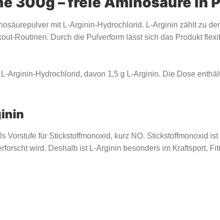
ine 300g – freie Aminosäure in 
minosäurepulver mit L-Arginin-Hydrochlorid. L-Arginin zählt zu
kout-Routinen. Durch die Pulverform lässt sich das Produkt flex
g L-Arginin-Hydrochlorid, davon 1,5 g L-Arginin. Die Dose enthäl
inin
ls Vorstufe für Stickstoffmonoxid, kurz NO. Stickstoffmonoxid is
rscht wird. Deshalb ist L-Arginin besonders im Kraftsport, Fit