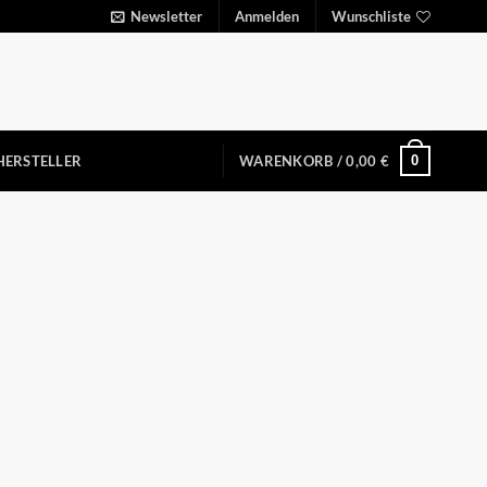
Newsletter
Anmelden
Wunschliste
0
HERSTELLER
WARENKORB /
0,00
€