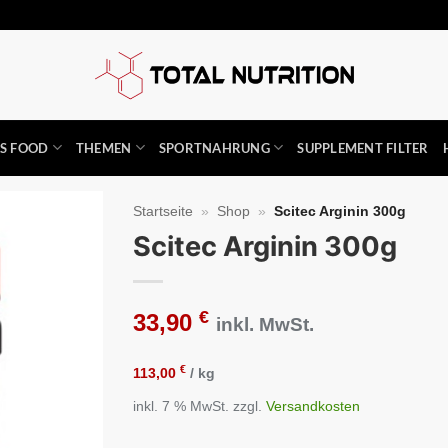
SS FOOD
THEMEN
SPORTNAHRUNG
SUPPLEMENT FILTER
Startseite
»
Shop
»
Scitec Arginin 300g
Scitec Arginin 300g
Auf die
Wunschliste
€
33,90
inkl. MwSt.
€
113,00
/
kg
inkl. 7 % MwSt.
zzgl.
Versandkosten