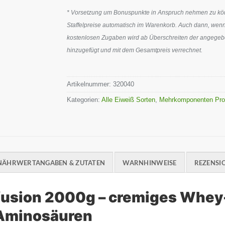
* Vorsetzung um Bonuspunkte in Anspruch nehmen zu könn
Staffelpreise automatisch im Warenkorb. Auch dann, wenn
kostenlosen Zugaben wird ab Überschreiten der angegeben
hinzugefügt und mit dem Gesamtpreis verrechnet.
Artikelnummer:
320040
Kategorien:
Alle Eiweiß Sorten
,
Mehrkomponenten Pro
NÄHRWERTANGABEN & ZUTATEN
WARNHINWEISE
REZENSIO
nfusion 2000g – cremiges Whey
d Aminosäuren