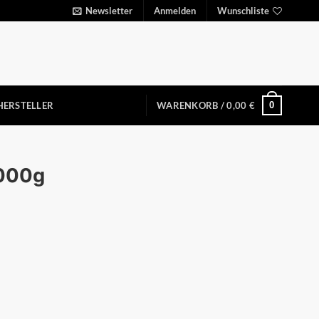
Newsletter
Anmelden
Wunschliste
0
HERSTELLER
WARENKORB /
0,00
€
2000g