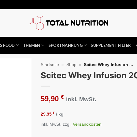
SS FOOD
THEMEN
SPORTNAHRUNG
SUPPLEMENT FILTER
Startseite
»
Shop
»
Scitec Whey Infusion ...
Scitec Whey Infusion 
Auf die
Wunschliste
€
59,90
inkl. MwSt.
€
29,95
/
kg
inkl. MwSt.
zzgl.
Versandkosten