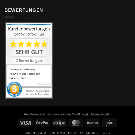
BEWERTUNGEN
Alle Preise inkl. der gesetzlichen MwSt. zzgl. Versandkosten
Visa
PayPal
Stripe
MasterCard
Klarna
Eps
IMPRESSUM
DATENSCHUTZERKLÄRUNG
AGB