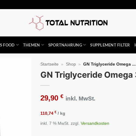
SS FOOD
THEMEN
SPORTNAHRUNG
SUPPLEMENT FILTER
Startseite
»
Shop
»
GN Triglyceride Omega ...
GN Triglyceride Omega 3
Auf die
Wunschliste
€
29,90
inkl. MwSt.
€
110,74
/
kg
inkl. 7 % MwSt.
zzgl.
Versandkosten