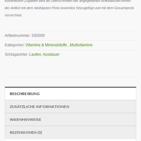
kostenlosen Zugaben wird ab Überschreiten der angegebenen Artikelanzahl immer
der Artikel mit dem niedrigsten Preis kostenlos hinzugefügt und mit dem Gesamtpreis
verrechnet.
Artikelnummer:
330008
Kategorien:
Vitamine & Mineralstoffe
,
Multivitamine
Schlagwörter:
Laufen
,
Ausdauer
BESCHREIBUNG
ZUSÄTZLICHE INFORMATIONEN
WARNHINWEISE
REZENSIONEN (0)