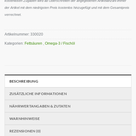
kostenlosen Zugaben wird ab Überschreiten der angegebenen Artikelanzahl immer
der Artikel mit dem niedrigsten Preis kostenlos hinzugefügt und mit dem Gesamtpreis
verrechnet.
Artikelnummer:
330020
Kategorien:
Fettsäuren
,
Omega-3 / Fischöl
BESCHREIBUNG
ZUSÄTZLICHE INFORMATIONEN
NÄHRWERTANGABEN & ZUTATEN
WARNHINWEISE
REZENSIONEN (0)