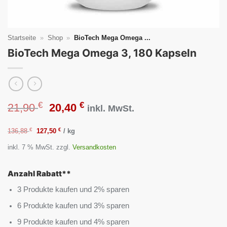
Startseite
»
Shop
»
BioTech Mega Omega ...
BioTech Mega Omega 3, 180 Kapseln
€
€
Ursprünglicher
Aktueller
21,90
20,40
inkl. MwSt.
Preis
Preis
€
€
136,88
127,50
/
kg
inkl. 7 % MwSt.
zzgl.
Versandkosten
war:
ist:
21,90 €
20,40 €.
Anzahl Rabatt**
3 Produkte kaufen und 2% sparen
6 Produkte kaufen und 3% sparen
9 Produkte kaufen und 4% sparen