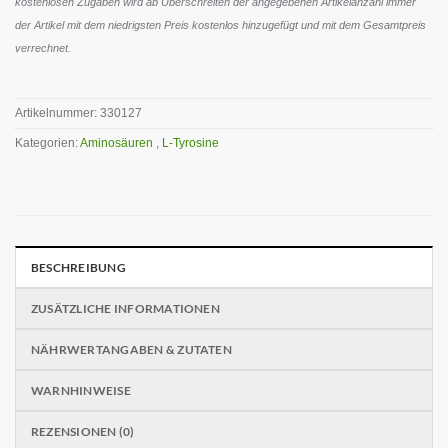
kostenlosen Zugaben wird ab Überschreiten der angegebenen Artikelanzahl immer
der Artikel mit dem niedrigsten Preis kostenlos hinzugefügt und mit dem Gesamtpreis
verrechnet.
Artikelnummer:
330127
Kategorien:
Aminosäuren
,
L-Tyrosine
BESCHREIBUNG
ZUSÄTZLICHE INFORMATIONEN
NÄHRWERTANGABEN & ZUTATEN
WARNHINWEISE
REZENSIONEN (0)