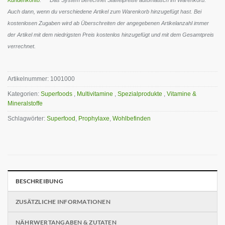
Kundenkonto
. ** Das System berechnet Staffelpreise automatisch im Warenkorb.
Auch dann, wenn du verschiedene Artikel zum Warenkorb hinzugefügt hast. Bei
kostenlosen Zugaben wird ab Überschreiten der angegebenen Artikelanzahl immer
der Artikel mit dem niedrigsten Preis kostenlos hinzugefügt und mit dem Gesamtpreis
verrechnet.
Artikelnummer:
1001000
Kategorien:
Superfoods
,
Multivitamine
,
Spezialprodukte
,
Vitamine &
Mineralstoffe
Schlagwörter:
Superfood
,
Prophylaxe
,
Wohlbefinden
BESCHREIBUNG
ZUSÄTZLICHE INFORMATIONEN
NÄHRWERTANGABEN & ZUTATEN