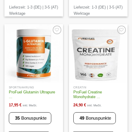
Lieferzeit:
1-3 (DE) | 3-5 (AT)
Lieferzeit:
1-3 (DE) | 3-5 (AT)
Werktage
Werktage
Auf die
Auf die
Wunschliste
Wunschliste
SPORTNAHRUNG
CREATIN
ProFuel Glutamin Ultrapure
ProFuel Creatine
...
Monohydrate ...
17,95
€
24,90
€
inkl. MwSt.
inkl. MwSt.
35
Bonuspunkte
49
Bonuspunkte