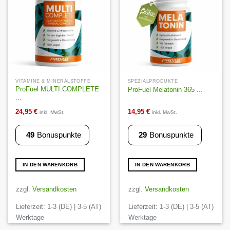
Wunschliste
Wunschliste
VITAMINE & MINERALSTOFFE
SPEZIALPRODUKTE
ProFuel MULTI COMPLETE
ProFuel Melatonin 365 ...
...
24,95
€
14,95
€
inkl. MwSt.
inkl. MwSt.
49
Bonuspunkte
29
Bonuspunkte
IN DEN WARENKORB
IN DEN WARENKORB
zzgl.
Versandkosten
zzgl.
Versandkosten
Lieferzeit:
1-3 (DE) | 3-5 (AT)
Lieferzeit:
1-3 (DE) | 3-5 (AT)
Werktage
Werktage