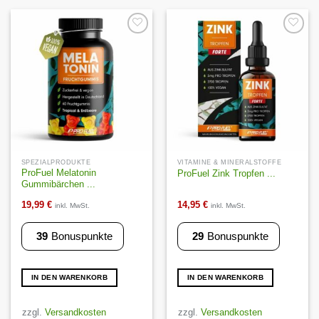
Auf die
Auf die
Wunschliste
Wunschliste
SPEZIALPRODUKTE
VITAMINE & MINERALSTOFFE
ProFuel Melatonin
ProFuel Zink Tropfen ...
Gummibärchen ...
19,99
€
14,95
€
inkl. MwSt.
inkl. MwSt.
39
Bonuspunkte
29
Bonuspunkte
IN DEN WARENKORB
IN DEN WARENKORB
zzgl.
Versandkosten
zzgl.
Versandkosten