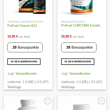
VITAMINE & MINERALSTOFFE
SPEZIALPRODUKTE
ProFuel CURCUMA Extrakt
ProFuel Vitamin B12 ...
...
14,95
€
19,90
€
inkl. MwSt.
inkl. MwSt.
29
Bonuspunkte
39
Bonuspunkte
IN DEN WARENKORB
IN DEN WARENKORB
zzgl.
Versandkosten
zzgl.
Versandkosten
Lieferzeit:
1-3 (DE) | 3-5 (AT)
Lieferzeit:
1-3 (DE) | 3-5 (AT)
Werktage
Werktage
Auf die
Auf die