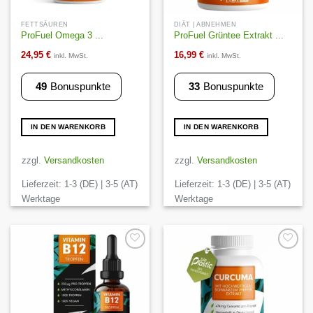
FETTSÄUREN
DIÄT | ABNEHMEN
ProFuel Omega 3 ...
ProFuel Grüntee Extrakt ...
24,95
€
16,99
€
inkl. MwSt.
inkl. MwSt.
49
Bonuspunkte
33
Bonuspunkte
IN DEN WARENKORB
IN DEN WARENKORB
zzgl.
Versandkosten
zzgl.
Versandkosten
Lieferzeit:
1-3 (DE) | 3-5 (AT)
Lieferzeit:
1-3 (DE) | 3-5 (AT)
Werktage
Werktage
Auf die
Auf die
Wunschliste
Wunschliste