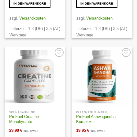
IN DEN WARENKORB
IN DEN WARENKORB
zzgl.
Versandkosten
zzgl.
Versandkosten
Lieferzeit:
1-3 (DE) | 3-5 (AT)
Lieferzeit:
1-3 (DE) | 3-5 (AT)
Werktage
Werktage
Auf die
Auf die
Wunschliste
Wunschliste
SPORTNAHRUNG
PFLANZENEXTRAKTE
ProFuel Creatine
ProFuel Ashwagandha
Monohydrate ...
Komplex ...
29,90
€
19,95
€
inkl. MwSt.
inkl. MwSt.