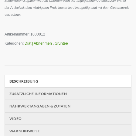
kostenlosen Zugaben wird ab Überschreiten der angegebenen Artikelanzahl immer
der Artikel mit dem niedrigsten Preis kostenlos hinzugefügt und mit dem Gesamtpreis
verrechnet.
Artikelnummer:
1000012
Kategorien:
Diät | Abnehmen
,
Grüntee
BESCHREIBUNG
ZUSÄTZLICHE INFORMATIONEN
NÄHRWERTANGABEN & ZUTATEN
VIDEO
WARNHINWEISE