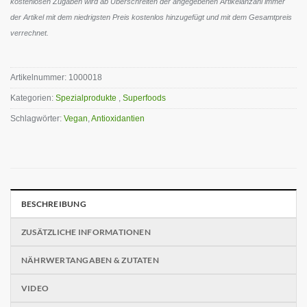
kostenlosen Zugaben wird ab Überschreiten der angegebenen Artikelanzahl immer
der Artikel mit dem niedrigsten Preis kostenlos hinzugefügt und mit dem Gesamtpreis
verrechnet.
Artikelnummer:
1000018
Kategorien:
Spezialprodukte
,
Superfoods
Schlagwörter:
Vegan
,
Antioxidantien
BESCHREIBUNG
ZUSÄTZLICHE INFORMATIONEN
NÄHRWERTANGABEN & ZUTATEN
VIDEO