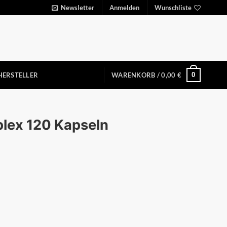
Newsletter
Anmelden
Wunschliste
0
HERSTELLER
WARENKORB /
0,00
€
lex 120 Kapseln