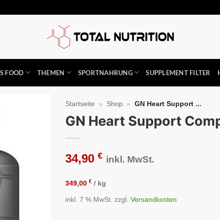
SS FOOD
THEMEN
SPORTNAHRUNG
SUPPLEMENT FILTER
Startseite
»
Shop
»
GN Heart Support ...
GN Heart Support Comp
Auf die
Wunschliste
€
34,90
inkl. MwSt.
€
349,00
/
kg
inkl. 7 % MwSt.
zzgl.
Versandkosten