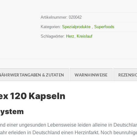
Artikelnummer:
020042
Kategorien:
Spezialprodukte
,
Superfoods
Schlagwörter:
Herz
,
Kreislauf
NÄHRWERTANGABEN & ZUTATEN
WARNHINWEISE
REZENSIO
ex 120 Kapseln
System
einer ungesunden Lebensweise leiden alleine in Deutschlan
r erleiden in Deutschland einen Herzinfarkt. Noch beunruhige